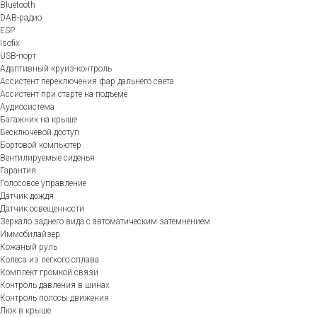
Bluetooth
DAB-радио
ESP
Isofix
USB-порт
Адаптивный круиз-контроль
Ассистент переключения фар дальнего света
Ассистент при старте на подъеме
Аудиосистема
Багажник на крыше
Бесключевой доступ
Бортовой компьютер
Вентилируемые сиденья
Гарантия
Голосовое управление
Датчик дождя
Датчик освещенности
Зеркало заднего вида с автоматическим затемнением
Иммобилайзер
Кожаный руль
Колеса из легкого сплава
Комплект громкой связи
Контроль давления в шинах
Контроль полосы движения
Люк в крыше