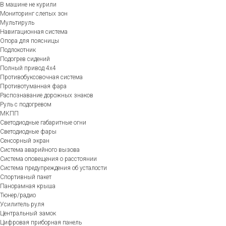
В машине не курили
Мониторинг слепых зон
Мультируль
Навигационная система
Опора для поясницы
Подлокотник
Подогрев сидений
Полный привод 4х4
Противобуксовочная система
Противотуманная фара
Распознавание дорожных знаков
Руль с подогревом
МКПП
Светодиодные габаритные огни
Светодиодные фары
Сенсорный экран
Система аварийного вызова
Система оповещения о расстоянии
Система предупреждения об усталости
Спортивный пакет
Панорамная крыша
Тюнер/радио
Усилитель руля
Центральный замок
Цифровая приборная панель