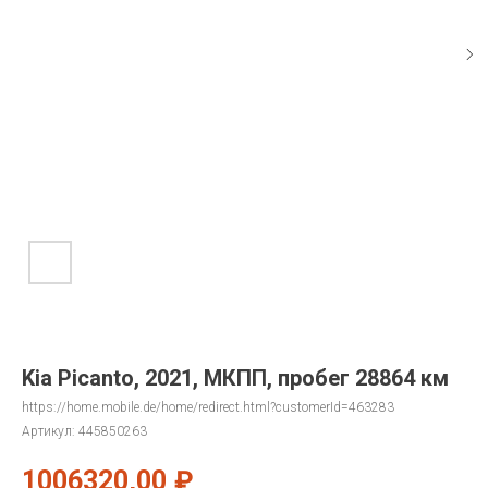
Kia Picanto, 2021, МКПП, пробег 28864 км
https://home.mobile.de/home/redirect.html?customerId=463283
Артикул:
445850263
1006320,00
₽