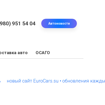
(980) 951 54 04
Автоновости
оставка авто
ОСАГО
вый сайт EuroCars.su • обновления каждый ден