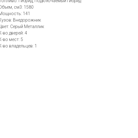
Топливо: Гибрид, Подключаемый гибрид
Объем, см3: 1580
Мощность: 141
Кузов: Внедорожник
Цвет: Серый Металлик
К-во дверей: 4
К-во мест: 5
К-во владельцев: 1