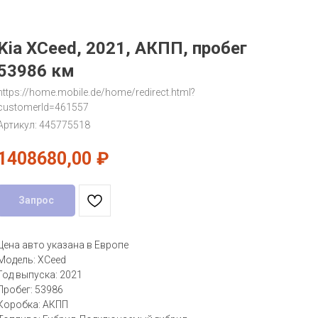
Kia XCeed, 2021, АКПП, пробег
53986 км
https://home.mobile.de/home/redirect.html?
customerId=461557
Артикул:
445775518
1408680,00
₽
Запрос
Цена авто указана в Европе
Модель: XCeed
Год выпуска: 2021
Пробег: 53986
Коробка: АКПП