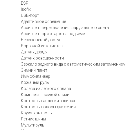
ESP
Isofix
USB-порт
Адаптивное освещение
Ассистент переключения фар дальнего света
Ассистент при старте на подъеме
Бесключевой доступ
Бортовой компьютер
Датчик дождя
Датчик освещенности
Зеркало заднего вида с автоматическим затемнением
Зимний пакет
Иммобилайзер
Кожаный руль
Колеса из легкого сплава
Комплект громкой связи
Контроль давления в шинах
Контроль полосы движения
Круиз-контроль
Летние шины
Мультируль