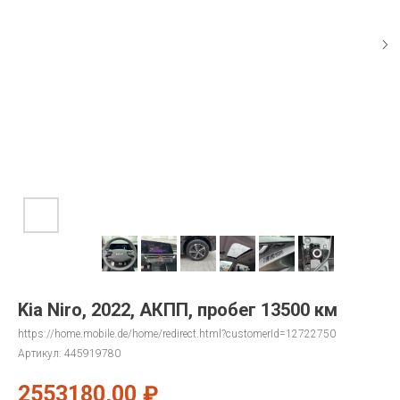
Kia Niro, 2022, АКПП, пробег 13500 км
https://home.mobile.de/home/redirect.html?customerId=12722750
Артикул:
445919780
2553180,00
₽