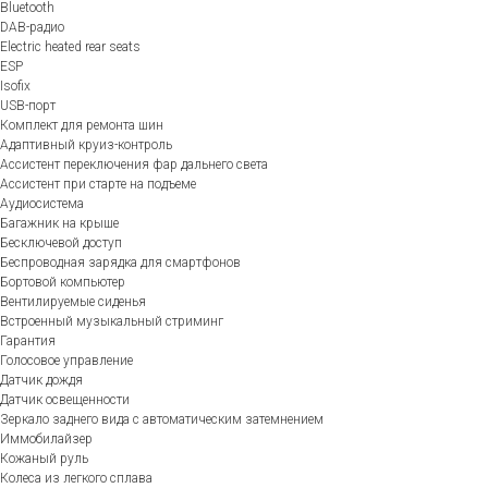
Bluetooth
DAB-радио
Electric heated rear seats
ESP
Isofix
USB-порт
Комплект для ремонта шин
Адаптивный круиз-контроль
Ассистент переключения фар дальнего света
Ассистент при старте на подъеме
Аудиосистема
Багажник на крыше
Бесключевой доступ
Беспроводная зарядка для смартфонов
Бортовой компьютер
Вентилируемые сиденья
Встроенный музыкальный стриминг
Гарантия
Голосовое управление
Датчик дождя
Датчик освещенности
Зеркало заднего вида с автоматическим затемнением
Иммобилайзер
Кожаный руль
Колеса из легкого сплава