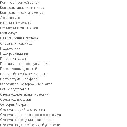
Комплект громкой связи
Контроль давления в шинах
Контроль полосы движения
Люк в крыше
В машине не курили
Мониторинг слепых зон
Мультируль
Навигационная система
Опора для поясницы
Подлокотник
Подогрев сидений
Подсветка салона
Полная история обслуживания
Проекционный дисплей
Противобуксовочная система
Противотуманная фара
Распознавание дорожных знаков
Руль с подогревом
Светодиодные габаритные огни
Светодиодные фары
Сенсорный экран
Система аварийного вызова
Система контроля скоростного режима
Система оповещения о расстоянии
Система предупреждения об усталости