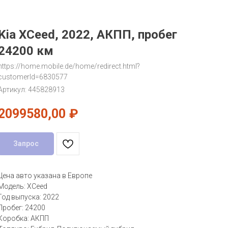
Kia XCeed, 2022, АКПП, пробег
24200 км
https://home.mobile.de/home/redirect.html?
customerId=6830577
Артикул:
445828913
2099580,00
₽
Запрос
Цена авто указана в Европе
Модель: XCeed
Год выпуска: 2022
Пробег: 24200
Коробка: АКПП