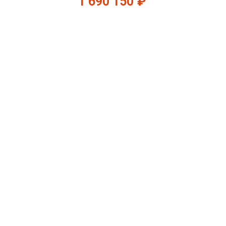
1 690 150
₽