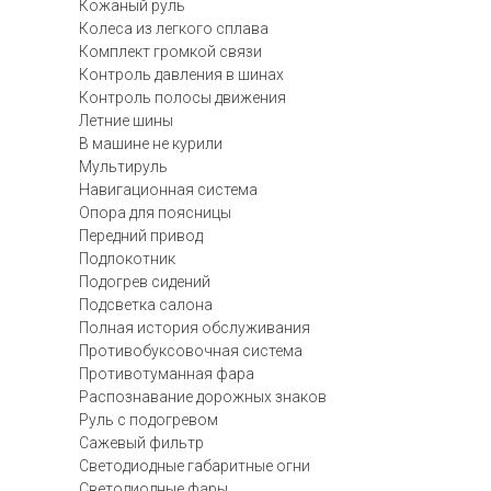
Кожаный руль
Колеса из легкого сплава
Комплект громкой связи
Контроль давления в шинах
Контроль полосы движения
Летние шины
В машине не курили
Мультируль
Навигационная система
Опора для поясницы
Передний привод
Подлокотник
Подогрев сидений
Подсветка салона
Полная история обслуживания
Противобуксовочная система
Противотуманная фара
Распознавание дорожных знаков
Руль с подогревом
Сажевый фильтр
Светодиодные габаритные огни
Светодиодные фары