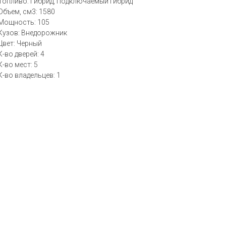
Топливо: Гибрид, Подключаемый гибрид
Объем, см3: 1580
Мощность: 105
Кузов: Внедорожник
Цвет: Черный
К-во дверей: 4
К-во мест: 5
К-во владельцев: 1