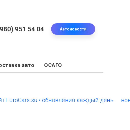
(980) 951 54 04
Автоновости
оставка авто
ОСАГО
roCars.su • обновления каждый день
новый с