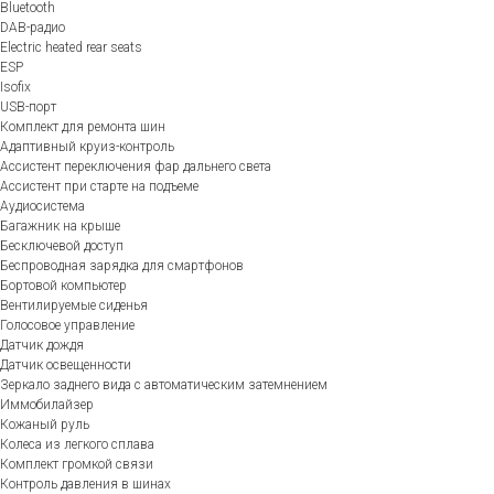
Bluetooth
DAB-радио
Electric heated rear seats
ESP
Isofix
USB-порт
Комплект для ремонта шин
Адаптивный круиз-контроль
Ассистент переключения фар дальнего света
Ассистент при старте на подъеме
Аудиосистема
Багажник на крыше
Бесключевой доступ
Беспроводная зарядка для смартфонов
Бортовой компьютер
Вентилируемые сиденья
Голосовое управление
Датчик дождя
Датчик освещенности
Зеркало заднего вида с автоматическим затемнением
Иммобилайзер
Кожаный руль
Колеса из легкого сплава
Комплект громкой связи
Контроль давления в шинах