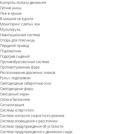
Контроль полосы движения
Летние шины
Люк в крыше
В машине не курили
Мониторинг слепых зон
Мультируль
Навигационная система
Опора для поясницы
Передний привод
Подлокотник
Подогрев сидений
Противобуксовочная система
Противотуманная фара
Распознавание дорожных знаков
Руль с подогревом
Светодиодные габаритные огни
Светодиодные фары
Сенсорный экран
Сетка в багажнике
Сигнализация
Система «старт-стоп»
Система контроля скоростного режима
Система оповещения о расстоянии
Система предупреждения об усталости
Система предупреждения о движении сзади