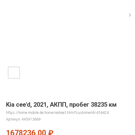
Kia cee'd, 2021, АКПП, пробег 38235 км
https://home.mobile.de/home/redirect.html?customerId=456624
Артикул:
445913669
1678236,00
₽