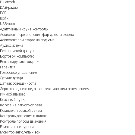
Bluetooth
DAB-радио
ESP
Isofix
USB-порт
Адаптивный круиз-контроль
Ассистент переключения фар дальнего света
Ассистент при старте на подъеме
Аудиосистема
Бесключевой доступ
Бортовой компьютер
Вентилируемые сиденья
Гарантия
Голосовое управление
Датчик дождя
Датчик освещенности
Зеркало заднего вида с автоматическим затемнением
Иммобилайзер
Кожаный руль
Колеса из легкого сплава
Комплект громкой связи
Контроль давления в шинах
Контроль полосы движения
В машине не курили
Мониторинг слепых зон