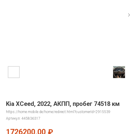
Kia XCeed, 2022, АКПП, пробег 74518 км
https://home.mobile.de/home/redirect.html?customerId=2915539
Артикул:
445836317
1726200,00
₽