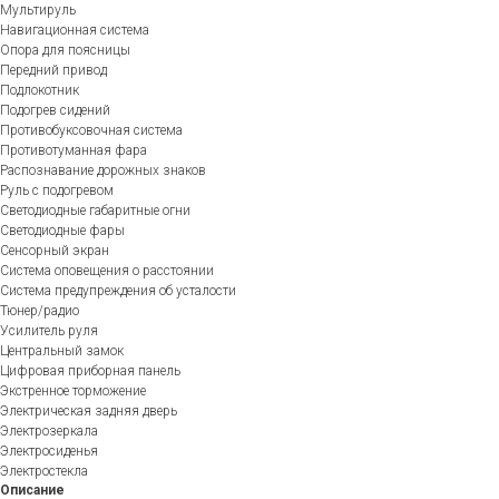
Мультируль
Навигационная система
Опора для поясницы
Передний привод
Подлокотник
Подогрев сидений
Противобуксовочная система
Противотуманная фара
Распознавание дорожных знаков
Руль с подогревом
Светодиодные габаритные огни
Светодиодные фары
Сенсорный экран
Система оповещения о расстоянии
Система предупреждения об усталости
Тюнер/радио
Усилитель руля
Центральный замок
Цифровая приборная панель
Экстренное торможение
Электрическая задняя дверь
Электрозеркала
Электросиденья
Электростекла
Описание