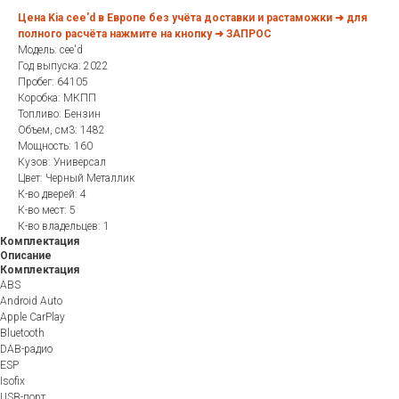
Цена Kia cee'd в Европе без учёта доставки и растаможки ➜ для
полного расчёта нажмите на кнопку ➜ ЗАПРОС
Модель: cee'd
Год выпуска: 2022
Пробег: 64105
Коробка: МКПП
Топливо: Бензин
Объем, см3: 1482
Мощность: 160
Кузов: Универсал
Цвет: Черный Металлик
К-во дверей: 4
К-во мест: 5
К-во владельцев: 1
Комплектация
Описание
Комплектация
ABS
Android Auto
Apple CarPlay
Bluetooth
DAB-радио
ESP
Isofix
USB-порт