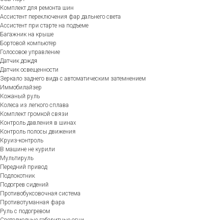
Комплект для ремонта шин
Ассистент переключения фар дальнего света
Ассистент при старте на подъеме
Багажник на крыше
Бортовой компьютер
Голосовое управление
Датчик дождя
Датчик освещенности
Зеркало заднего вида с автоматическим затемнением
Иммобилайзер
Кожаный руль
Колеса из легкого сплава
Комплект громкой связи
Контроль давления в шинах
Контроль полосы движения
Круиз-контроль
В машине не курили
Мультируль
Передний привод
Подлокотник
Подогрев сидений
Противобуксовочная система
Противотуманная фара
Руль с подогревом