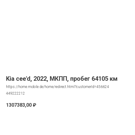
Kia cee'd, 2022, МКПП, пробег 64105 км
https://home.mobile.de/home/redirect.html?customerId=456624
449222212
1307383,00
₽
Запрос