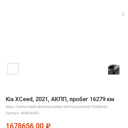
Kia XCeed, 2021, АКПП, пробег 16279 км
https://home.mobile.de/home/redirect.html?customerId=25068463
Артикул:
445836040
1678656,00
₽