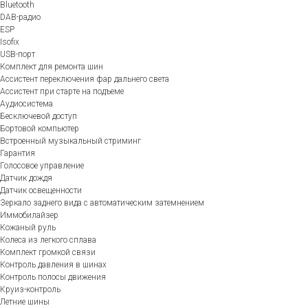
Bluetooth
DAB-радио
ESP
Isofix
USB-порт
Комплект для ремонта шин
Ассистент переключения фар дальнего света
Ассистент при старте на подъеме
Аудиосистема
Бесключевой доступ
Бортовой компьютер
Встроенный музыкальный стриминг
Гарантия
Голосовое управление
Датчик дождя
Датчик освещенности
Зеркало заднего вида с автоматическим затемнением
Иммобилайзер
Кожаный руль
Колеса из легкого сплава
Комплект громкой связи
Контроль давления в шинах
Контроль полосы движения
Круиз-контроль
Летние шины