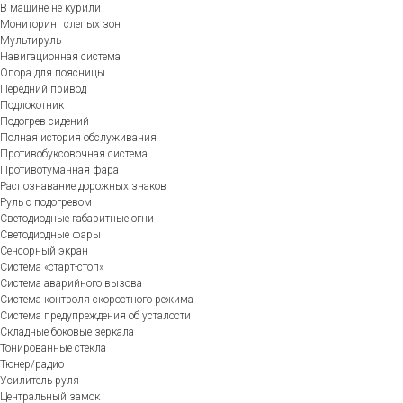
В машине не курили
Мониторинг слепых зон
Мультируль
Навигационная система
Опора для поясницы
Передний привод
Подлокотник
Подогрев сидений
Полная история обслуживания
Противобуксовочная система
Противотуманная фара
Распознавание дорожных знаков
Руль с подогревом
Светодиодные габаритные огни
Светодиодные фары
Сенсорный экран
Система «старт-стоп»
Система аварийного вызова
Система контроля скоростного режима
Система предупреждения об усталости
Складные боковые зеркала
Тонированные стекла
Тюнер/радио
Усилитель руля
Центральный замок