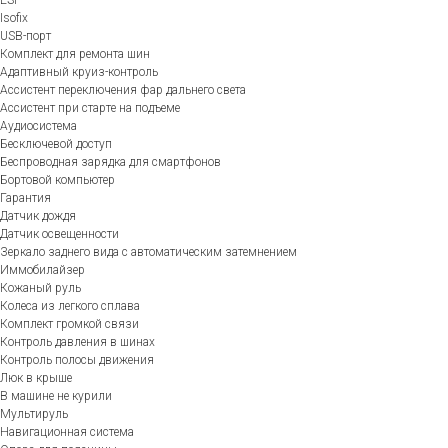
Isofix
USB-порт
Комплект для ремонта шин
Адаптивный круиз-контроль
Ассистент переключения фар дальнего света
Ассистент при старте на подъеме
Аудиосистема
Бесключевой доступ
Беспроводная зарядка для смартфонов
Бортовой компьютер
Гарантия
Датчик дождя
Датчик освещенности
Зеркало заднего вида с автоматическим затемнением
Иммобилайзер
Кожаный руль
Колеса из легкого сплава
Комплект громкой связи
Контроль давления в шинах
Контроль полосы движения
Люк в крыше
В машине не курили
Мультируль
Навигационная система