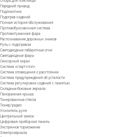
Опора для поясницы
Передний привод
Подлокотник
Подогрев сидений
Полная история обслуживания
Противобуксовочная система
Противотуманная фара
Распознавание дорожных знаков
Руль с подогревом
Светодиодные габаритные огни
Светодиодные фары
Сенсорный экран
Система «старт-стоп»
Система оповещения о расстоянии
Система предупреждения об усталости
Система регулировки сидений с памятью
Складные боковые зеркала
Панорамная крыша
Тонированные стекла
Тюнер/радио
Усилитель руля
Центральный замок
Цифровая приборная панель
Экстренное торможение
Электрозеркала