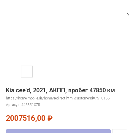
Kia cee'd, 2021, АКПП, пробег 47850 км
https://home.mobile.de/home/redirect.html?customerId=7510133
Артикул:
445851075
2007516,00
₽