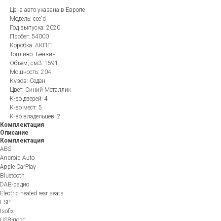
Цена авто указана в Европе
Модель: cee'd
Год выпуска: 2020
Пробег: 54000
Коробка: АКПП
Топливо: Бензин
Объем, см3: 1591
Мощность: 204
Кузов: Седан
Цвет: Синий Металлик
К-во дверей: 4
К-во мест: 5
К-во владельцев: 2
Комплектация
Описание
Комплектация
ABS
Android Auto
Apple CarPlay
Bluetooth
DAB-радио
Electric heated rear seats
ESP
Isofix
USB-порт