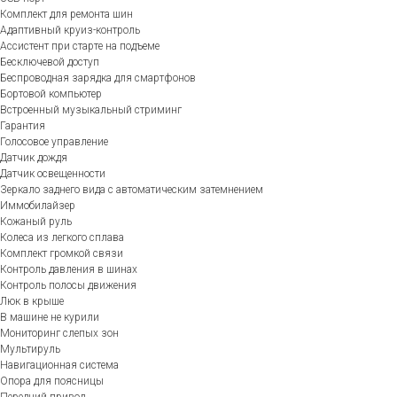
Комплект для ремонта шин
Адаптивный круиз-контроль
Ассистент при старте на подъеме
Бесключевой доступ
Беспроводная зарядка для смартфонов
Бортовой компьютер
Встроенный музыкальный стриминг
Гарантия
Голосовое управление
Датчик дождя
Датчик освещенности
Зеркало заднего вида с автоматическим затемнением
Иммобилайзер
Кожаный руль
Колеса из легкого сплава
Комплект громкой связи
Контроль давления в шинах
Контроль полосы движения
Люк в крыше
В машине не курили
Мониторинг слепых зон
Мультируль
Навигационная система
Опора для поясницы