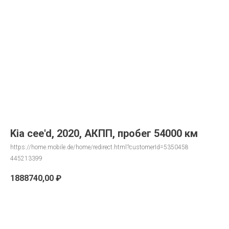
Kia cee'd, 2020, АКПП, пробег 54000 км
https://home.mobile.de/home/redirect.html?customerId=5350458
445213399
1888740,00
₽
Запрос