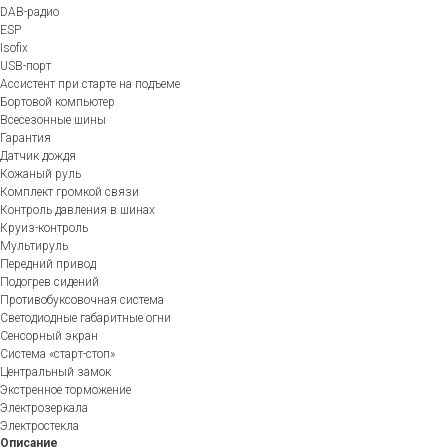
DAB-радио
ESP
Isofix
USB-порт
Ассистент при старте на подъеме
Бортовой компьютер
Всесезонные шины
Гарантия
Датчик дождя
Кожаный руль
Комплект громкой связи
Контроль давления в шинах
Круиз-контроль
Мультируль
Передний привод
Подогрев сидений
Противобуксовочная система
Светодиодные габаритные огни
Сенсорный экран
Система «старт-стоп»
Центральный замок
Экстренное торможение
Электрозеркала
Электростекла
Описание