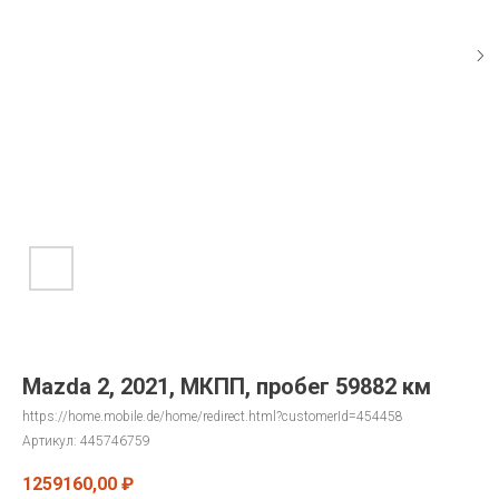
Mazda 2, 2021, МКПП, пробег 59882 км
https://home.mobile.de/home/redirect.html?customerId=454458
Артикул:
445746759
1259160,00
₽