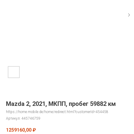
Mazda 2, 2021, МКПП, пробег 59882 км
https://home.mobile.de/home/redirect.html?customerId=454458
Артикул:
445746759
1259160,00
₽