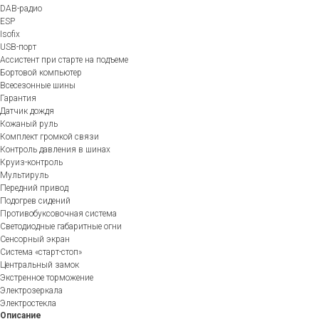
DAB-радио
ESP
Isofix
USB-порт
Ассистент при старте на подъеме
Бортовой компьютер
Всесезонные шины
Гарантия
Датчик дождя
Кожаный руль
Комплект громкой связи
Контроль давления в шинах
Круиз-контроль
Мультируль
Передний привод
Подогрев сидений
Противобуксовочная система
Светодиодные габаритные огни
Сенсорный экран
Система «старт-стоп»
Центральный замок
Экстренное торможение
Электрозеркала
Электростекла
Описание