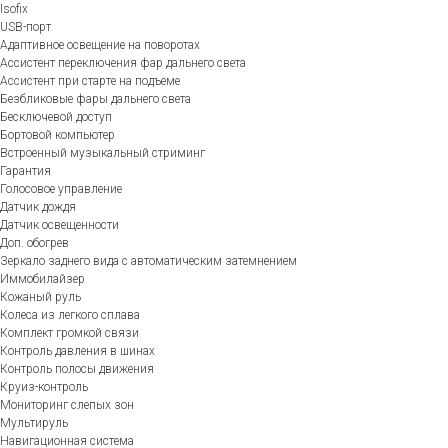
Isofix
USB-порт
Адаптивное освещение на поворотах
Ассистент переключения фар дальнего света
Ассистент при старте на подъеме
Безбликовые фары дальнего света
Бесключевой доступ
Бортовой компьютер
Встроенный музыкальный стриминг
Гарантия
Голосовое управление
Датчик дождя
Датчик освещенности
Доп. обогрев
Зеркало заднего вида с автоматическим затемнением
Иммобилайзер
Кожаный руль
Колеса из легкого сплава
Комплект громкой связи
Контроль давления в шинах
Контроль полосы движения
Круиз-контроль
Мониторинг слепых зон
Мультируль
Навигационная система