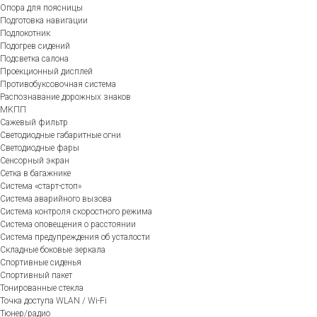
Опора для поясницы
Подготовка навигации
Подлокотник
Подогрев сидений
Подсветка салона
Проекционный дисплей
Противобуксовочная система
Распознавание дорожных знаков
МКПП
Сажевый фильтр
Светодиодные габаритные огни
Светодиодные фары
Сенсорный экран
Сетка в багажнике
Система «старт-стоп»
Система аварийного вызова
Система контроля скоростного режима
Система оповещения о расстоянии
Система предупреждения об усталости
Складные боковые зеркала
Спортивные сиденья
Спортивный пакет
Тонированные стекла
Точка доступа WLAN / Wi-Fi
Тюнер/радио