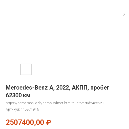
Mercedes-Benz A, 2022, АКПП, пробег
62300 км
https://home.mobile.de/home/redirect.html?customerId=465921
Артикул:
445874946
2507400,00
₽