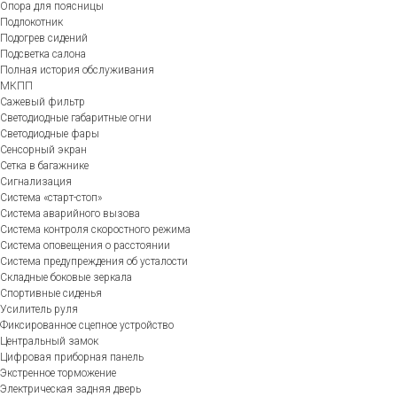
Опора для поясницы
Подлокотник
Подогрев сидений
Подсветка салона
Полная история обслуживания
МКПП
Сажевый фильтр
Светодиодные габаритные огни
Светодиодные фары
Сенсорный экран
Сетка в багажнике
Сигнализация
Система «старт-стоп»
Система аварийного вызова
Система контроля скоростного режима
Система оповещения о расстоянии
Система предупреждения об усталости
Складные боковые зеркала
Спортивные сиденья
Усилитель руля
Фиксированное сцепное устройство
Центральный замок
Цифровая приборная панель
Экстренное торможение
Электрическая задняя дверь