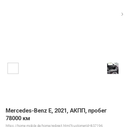
Mercedes-Benz E, 2021, АКПП, пробег
78000 км
https://home.mobile.de/home/redirect.html?customerId=837196