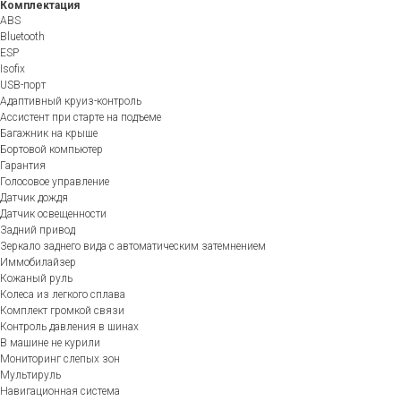
Комплектация
ABS
Bluetooth
ESP
Isofix
USB-порт
Адаптивный круиз-контроль
Ассистент при старте на подъеме
Багажник на крыше
Бортовой компьютер
Гарантия
Голосовое управление
Датчик дождя
Датчик освещенности
Задний привод
Зеркало заднего вида с автоматическим затемнением
Иммобилайзер
Кожаный руль
Колеса из легкого сплава
Комплект громкой связи
Контроль давления в шинах
В машине не курили
Мониторинг слепых зон
Мультируль
Навигационная система