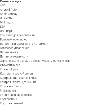
Комплектация
ABS
Android Auto
Apple CarPlay
Bluetooth
DAB-радио
ESP
USB-порт
Комплект для ремонта шин
Бортовой компьютер
Встроенный музыкальный стриминг
Голосовое управление
Датчик дождя
Датчик освещенности
Зеркало заднего вида с автоматическим затемнением
Иммобилайзер
Кожаный руль
Комплект громкой связи
Контроль давления в шинах
Контроль полосы движения
Круиз-контроль
Мультируль
Навигационная система
Подлокотник
Подогрев сидений