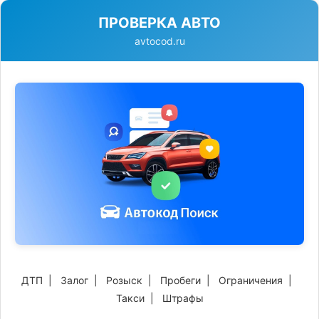
ПРОВЕРКА АВТО
avtocod.ru
ДТП
|
Залог
|
Розыск
|
Пробеги
|
Ограничения
|
Такси
|
Штрафы