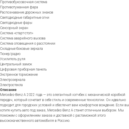
Противобуксовочная система
Противотуманная фара
Распознавание дорожных знаков
Светодиодные габаритные огни
Светодиодные фары
Сенсорный экран
Система «старт-стоп»
Система аварийного вызова
Система оповещения о расстоянии
Складные боковые зеркала
Тюнер/радио
Усилитель руля
Центральный замок
Цифровая приборная панель
Экстренное торможение
Электрозеркала
Электростекла
Описание
Mercedes-Benz A 2022 года — это элегантный хэтчбек с механической коробкой
передач, который сочетает в себе стиль и современные технологии. Он идеально
подходит для городских условий и обеспечит вам комфортное вождение. Если вы
хотите купить авто под заказ, Mercedes-Benz A станет отличным выбором. Мы
поможем с оформлением заказа и доставкой с растаможкой этого
высококачественного автомобиля в Россию.