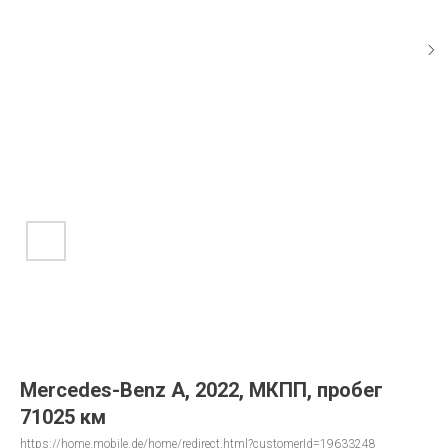
Mercedes-Benz A, 2022, МКПП, пробег
71025 км
https://home.mobile.de/home/redirect.html?customerId=19633248