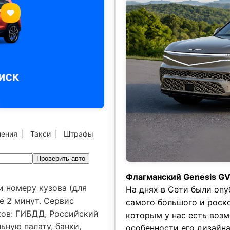
чения
|
Такси
|
Штрафы
Проверить авто
Флагманский Genesis G
и номеру кузова (для
На днях в Сети были оп
е 2 минут. Сервис
самого большого и роско
ков: ГИБДД, Российский
которым у нас есть воз
ьную палату, банки,
особенности его дизайна