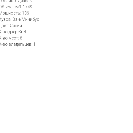
Топливо: Дизель
Объем, см3: 1749
Мощность: 136
Кузов: Вэн/Минибус
Цвет: Синий
К-во дверей: 4
К-во мест: 6
К-во владельцев: 1