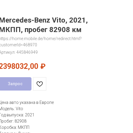
Mercedes-Benz Vito, 2021,
МКПП, пробег 82908 км
https://home.mobile.de/home/redirect.html?
customerId=468970
Артикул:
445846949
2398032,00
₽
Запрос
Цена авто указана в Европе
Модель: Vito
Год выпуска: 2021
Пробег: 82908
Коробка: МКПП