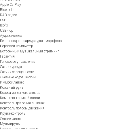
Apple CarPlay
Bluetooth
DAB-радио
ESP
Isofix
USB-порт
Аудиосистема
Беспроводная зарядка для смартфонов
Бортовой компьютер
Встроенный музыкальный стриминг
Гарантия
Голосовое управление
Датчик дождя
Датчик освещенности
Дневные ходовые огни
Иммобилайзер
Кожаный руль
Колеса из легкого сплава
Комплект громкой связи
Контроль давления в шинах
Контроль полосы движения
Круиз-контроль
Летние шины
Мультируль
Навигационная система