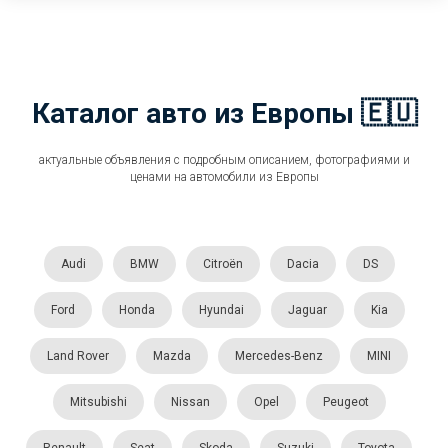
Каталог авто из Европы 🇪🇺
актуальные объявления с подробным описанием, фотографиями и
ценами на автомобили из Европы
Audi
BMW
Citroën
Dacia
DS
Ford
Honda
Hyundai
Jaguar
Kia
Land Rover
Mazda
Mercedes-Benz
MINI
Mitsubishi
Nissan
Opel
Peugeot
Renault
Seat
Skoda
Suzuki
Toyota