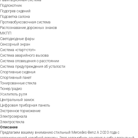
Подлокотник
Подогрев сидений
Подсветка салона
Противобуксовочная система
Распознавание дорожных знаков
МКПП
Светодиодные фары
Сенсорный экран
Система «старт-стоп»
Система аварийного вызова
Система оповещения о расстоянии
Система предупреждения об усталости
Спортивные сиденья
Спортивный пакет
Тонированные стекла
Тюнер/радио
Усилитель руля
Центральный замок
Цифровая приборная панель
Экстренное торможение
Электрозеркала
Электростекла
Описание
Предлагаем вашему вниманию стильный Mercedes-Benz A 2020 года с
автоматической коробкой передач. Этот автомобиль сочетает в себе элегантный