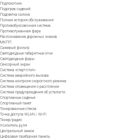
Подлокотник
Подогрев сидений
Подсветка салона
Полная история обслуживания
Противобуксовочная система
Противотуманная фара
Распознавание дорожных знаков
МКПП
Сажевый фильтр
Светодиодные габаритные огни
Светодиодные фары
Сенсорный экран
Система «старт-стоп»
Система аварийного вызова
Система контроля скоростного режима
Система оповещения о расстоянии
Система предупреждения об усталости
Спортивные сиденья
Спортивный пакет
Тонированные стекла
Точка доступа WLAN / Wi-Fi
Тюнер/радио
Усилитель руля
Центральный замок
Цифровая приборная панель