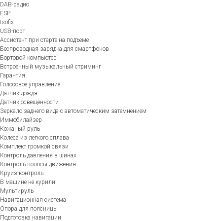
DAB-радио
ESP
Isofix
USB-порт
Ассистент при старте на подъеме
Беспроводная зарядка для смартфонов
Бортовой компьютер
Встроенный музыкальный стриминг
Гарантия
Голосовое управление
Датчик дождя
Датчик освещенности
Зеркало заднего вида с автоматическим затемнением
Иммобилайзер
Кожаный руль
Колеса из легкого сплава
Комплект громкой связи
Контроль давления в шинах
Контроль полосы движения
Круиз-контроль
В машине не курили
Мультируль
Навигационная система
Опора для поясницы
Подготовка навигации