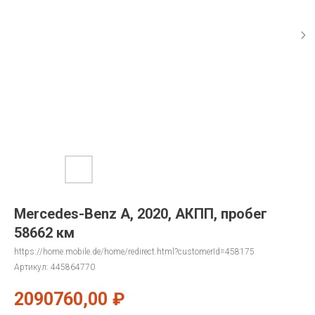
Mercedes-Benz A, 2020, АКПП, пробег
58662 км
https://home.mobile.de/home/redirect.html?customerId=458175
Артикул:
445864770
2090760,00
₽