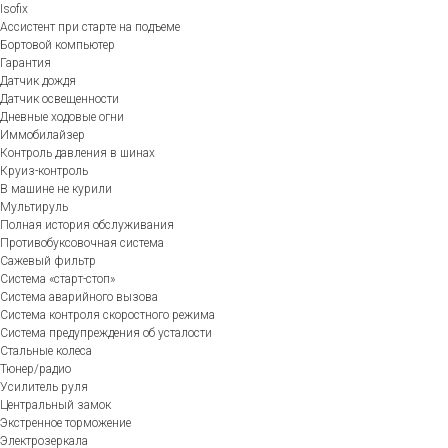
Isofix
Ассистент при старте на подъеме
Бортовой компьютер
Гарантия
Датчик дождя
Датчик освещенности
Дневные ходовые огни
Иммобилайзер
Контроль давления в шинах
Круиз-контроль
В машине не курили
Мультируль
Полная история обслуживания
Противобуксовочная система
Сажевый фильтр
Система «старт-стоп»
Система аварийного вызова
Система контроля скоростного режима
Система предупреждения об усталости
Стальные колеса
Тюнер/радио
Усилитель руля
Центральный замок
Экстренное торможение
Электрозеркала