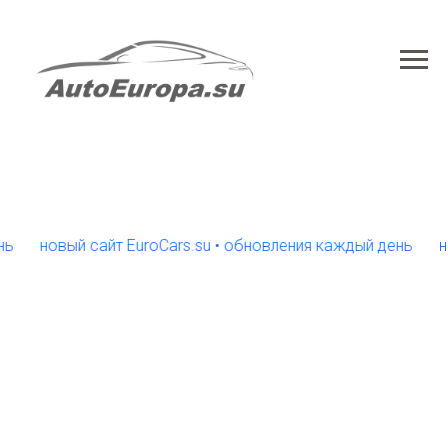
новый сайт EuroCars.su • обновления каждый день
новый 