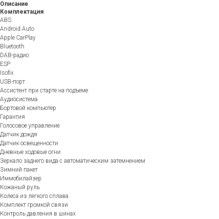
Описание
Комплектация
ABS
Android Auto
Apple CarPlay
Bluetooth
DAB-радио
ESP
Isofix
USB-порт
Ассистент при старте на подъеме
Аудиосистема
Бортовой компьютер
Гарантия
Голосовое управление
Датчик дождя
Датчик освещенности
Дневные ходовые огни
Зеркало заднего вида с автоматическим затемнением
Зимний пакет
Иммобилайзер
Кожаный руль
Колеса из легкого сплава
Комплект громкой связи
Контроль давления в шинах