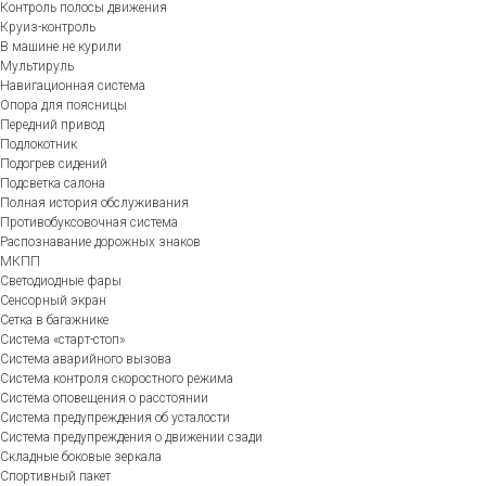
Контроль полосы движения
Круиз-контроль
В машине не курили
Мультируль
Навигационная система
Опора для поясницы
Передний привод
Подлокотник
Подогрев сидений
Подсветка салона
Полная история обслуживания
Противобуксовочная система
Распознавание дорожных знаков
МКПП
Светодиодные фары
Сенсорный экран
Сетка в багажнике
Система «старт-стоп»
Система аварийного вызова
Система контроля скоростного режима
Система оповещения о расстоянии
Система предупреждения об усталости
Система предупреждения о движении сзади
Складные боковые зеркала
Спортивный пакет