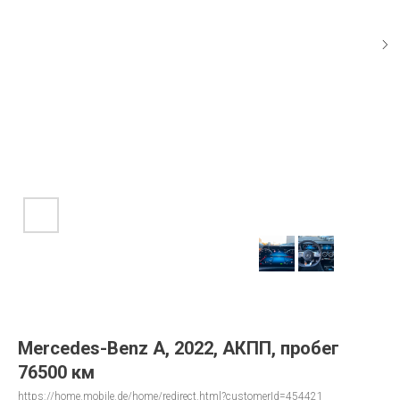
Mercedes-Benz A, 2022, АКПП, пробег
76500 км
https://home.mobile.de/home/redirect.html?customerId=454421