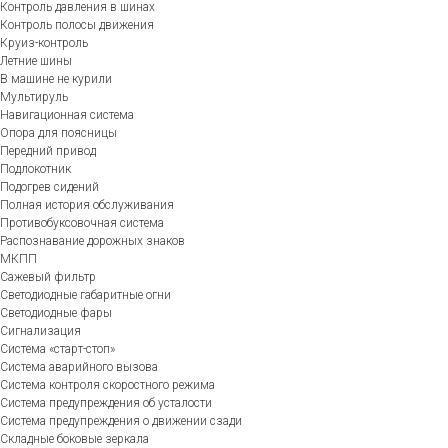
Контроль давления в шинах
Контроль полосы движения
Круиз-контроль
Летние шины
В машине не курили
Мультируль
Навигационная система
Опора для поясницы
Передний привод
Подлокотник
Подогрев сидений
Полная история обслуживания
Противобуксовочная система
Распознавание дорожных знаков
МКПП
Сажевый фильтр
Светодиодные габаритные огни
Светодиодные фары
Сигнализация
Система «старт-стоп»
Система аварийного вызова
Система контроля скоростного режима
Система предупреждения об усталости
Система предупреждения о движении сзади
Складные боковые зеркала