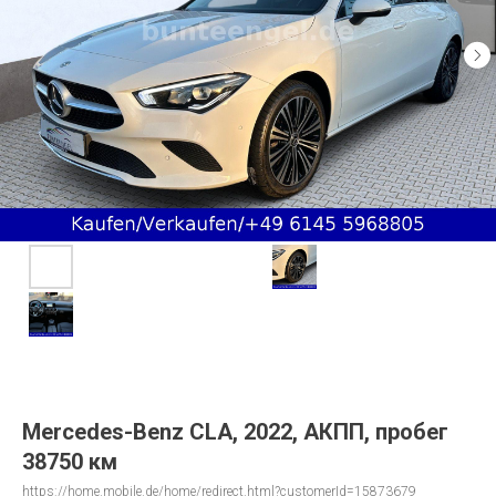
Mercedes-Benz CLA, 2022, АКПП, пробег
38750 км
https://home.mobile.de/home/redirect.html?customerId=15873679