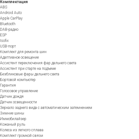
Комплектация
ABS
Android Auto
Apple CarPlay
Bluetooth
DAB-радио
ESP
Isofix
USB-порт
Комплект для ремонта шин
Адаптивное освещение
Ассистент переключения фар дальнего света
Ассистент при старте на подъеме
Безбликовые фары дальнего света
Бортовой компьютер
Гарантия
Голосовое управление
Датчик дождя
Датчик освещенности
Зеркало заднего вида с автоматическим затемнением
Зимние шины
Иммобилайзер
Кожаный руль
Колеса из легкого сплава
Комплект громкой связи