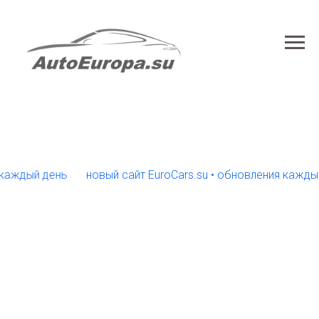
дый день
новый сайт EuroCars.su • обновления каждый де