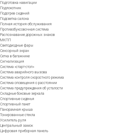
Подготовка навигации
Подлокотник
Подогрев сидений
Подсветка салона
Полная история обслуживания
Противобуксовочная система
Распознавание дорожных знаков
МКПП
Светодиодные фары
Сенсорный экран
Сетка в багажнике
Сигнализация
Система «старт-стоп»
Система аварийного вызова
Система контроля скоростного режима
Система оповещения о расстоянии
Система предупреждения об усталости
Складные боковые зеркала
Спортивные сиденья
Спортивный пакет
Панорамная крыша
Тонированные стекла
Усилитель руля
Центральный замок
Цифровая приборная панель