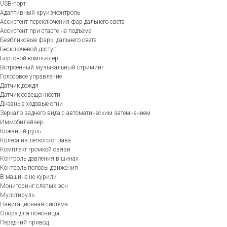
USB-порт
Адаптивный круиз-контроль
Ассистент переключения фар дальнего света
Ассистент при старте на подъеме
Безбликовые фары дальнего света
Бесключевой доступ
Бортовой компьютер
Встроенный музыкальный стриминг
Голосовое управление
Датчик дождя
Датчик освещенности
Дневные ходовые огни
Зеркало заднего вида с автоматическим затемнением
Иммобилайзер
Кожаный руль
Колеса из легкого сплава
Комплект громкой связи
Контроль давления в шинах
Контроль полосы движения
В машине не курили
Мониторинг слепых зон
Мультируль
Навигационная система
Опора для поясницы
Передний привод