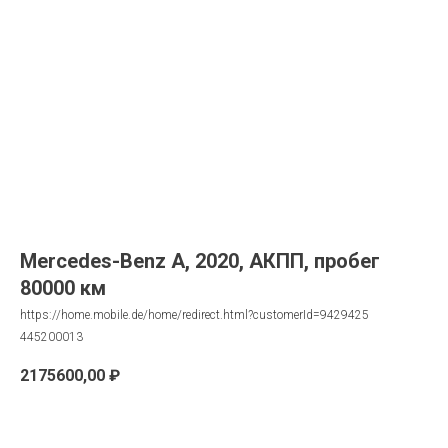
Mercedes-Benz A, 2020, АКПП, пробег
80000 км
https://home.mobile.de/home/redirect.html?customerId=9429425
445200013
2175600,00
₽
Запрос