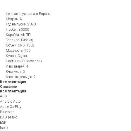
Цена авто указана в Европе
Модель: A
Год выпуска: 2020
Пробег: 80000
Коробка: АКПП
Топливо: Гибрид
Объем, см3: 1332
Мощность: 160
Кузов: Седан
Цвет: Синий Металлик
К-во дверей: 4
К-во мест: 5
К-во владельцев: 2
Комплектация
Описание
Комплектация
ABS
Android Auto
Apple CarPlay
Bluetooth
DAB-радио
ESP
Isofix