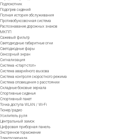
Подлокотник
Подогрев сидений
Полная история обслуживания
Противобуксовочная система
Распознавание дорожных знаков
МКПП
Сажевый фильтр
Светодиодные габаритные огни
Светодиодные фары
Сенсорный экран
Сигнализация
Система «старт-стоп»
Система аварийного вызова
Система контроля скоростного режима
Система оповещения о расстоянии
Складные боковые зеркала
Спортивные сиденья
Спортивный пакет
Точка доступа WLAN / Wi-Fi
Тюнер/радио
Усилитель руля
Центральный замок
Цифровая приборная панель
Экстренное торможение
Электрозеркала