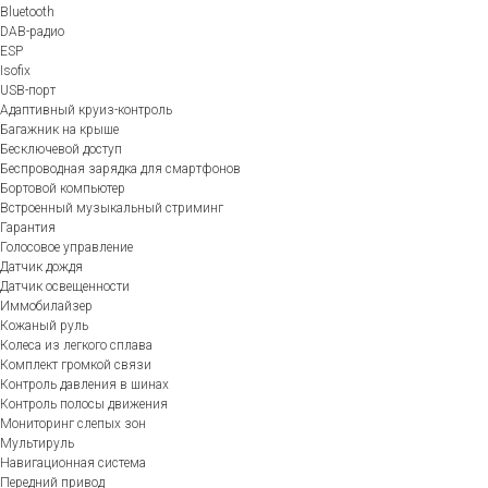
Bluetooth
DAB-радио
ESP
Isofix
USB-порт
Адаптивный круиз-контроль
Багажник на крыше
Бесключевой доступ
Беспроводная зарядка для смартфонов
Бортовой компьютер
Встроенный музыкальный стриминг
Гарантия
Голосовое управление
Датчик дождя
Датчик освещенности
Иммобилайзер
Кожаный руль
Колеса из легкого сплава
Комплект громкой связи
Контроль давления в шинах
Контроль полосы движения
Мониторинг слепых зон
Мультируль
Навигационная система
Передний привод