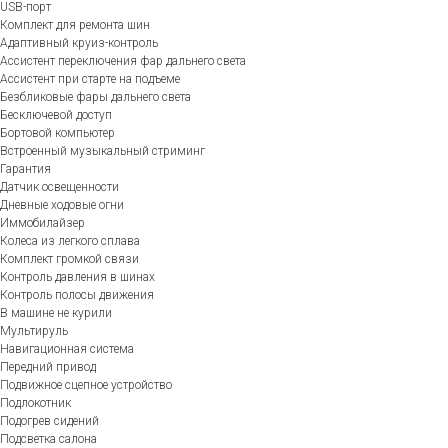
USB-порт
Комплект для ремонта шин
Адаптивный круиз-контроль
Ассистент переключения фар дальнего света
Ассистент при старте на подъеме
Безбликовые фары дальнего света
Бесключевой доступ
Бортовой компьютер
Встроенный музыкальный стриминг
Гарантия
Датчик освещенности
Дневные ходовые огни
Иммобилайзер
Колеса из легкого сплава
Комплект громкой связи
Контроль давления в шинах
Контроль полосы движения
В машине не курили
Мультируль
Навигационная система
Передний привод
Подвижное сцепное устройство
Подлокотник
Подогрев сидений
Подсветка салона