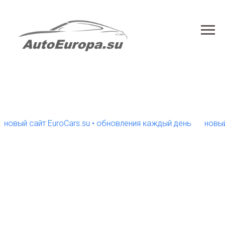
ый сайт EuroCars.su • обновления каждый день
новый сай