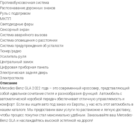
Противобуксовочная система
Распознавание дорожных знаков
Руль с подогревом
МКПП
Светодиодные фары
Сенсорный экран
Система аварийного вызова
Система оповещения о расстоянии
Система предупреждения об усталости
Тюнер/радио
Усилитель руля
Центральный замок
Цифровая приборная панель
Электрическая задняя дверь
Электростекла
Описание
Mercedes-Benz GLA 2022 года – это современный кроссовер, представляющий
собой идеальное сочетание стиля и разнообразия функций. Автомобиль с
автоматической коробкой передач обеспечивает отличную управляемость и
комфорт. Если вы ищете авто под заказ из Европы, у нас есть этот автомобиль в
нашем каталоге. Мы предоставим вам услуги по растаможке и легкую доставку,
чтобы процесс покупки стал максимально удобным. Заказывайте ваш Mercedes-
Benz GLA и наслаждайтесь высокой эстетикой на дороге!