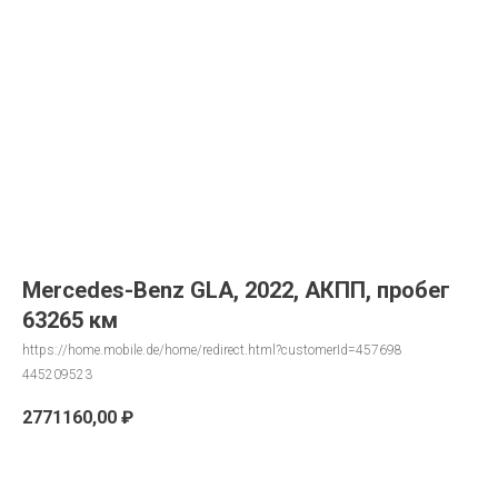
Mercedes-Benz GLA, 2022, АКПП, пробег
63265 км
https://home.mobile.de/home/redirect.html?customerId=457698
445209523
2771160,00
₽
Запрос