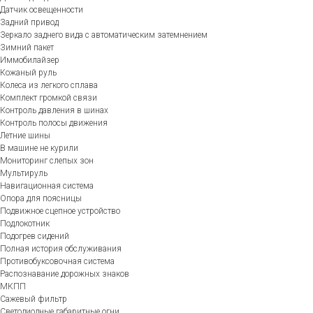
Датчик освещенности
Задний привод
Зеркало заднего вида с автоматическим затемнением
Зимний пакет
Иммобилайзер
Кожаный руль
Колеса из легкого сплава
Комплект громкой связи
Контроль давления в шинах
Контроль полосы движения
Летние шины
В машине не курили
Мониторинг слепых зон
Мультируль
Навигационная система
Опора для поясницы
Подвижное сцепное устройство
Подлокотник
Подогрев сидений
Полная история обслуживания
Противобуксовочная система
Распознавание дорожных знаков
МКПП
Сажевый фильтр
Светодиодные габаритные огни