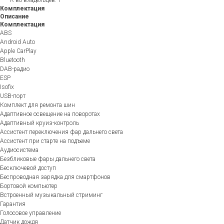
Комплектация
Описание
Комплектация
ABS
Android Auto
Apple CarPlay
Bluetooth
DAB-радио
ESP
Isofix
USB-порт
Комплект для ремонта шин
Адаптивное освещение на поворотах
Адаптивный круиз-контроль
Ассистент переключения фар дальнего света
Ассистент при старте на подъеме
Аудиосистема
Безбликовые фары дальнего света
Бесключевой доступ
Беспроводная зарядка для смартфонов
Бортовой компьютер
Встроенный музыкальный стриминг
Гарантия
Голосовое управление
Датчик дождя