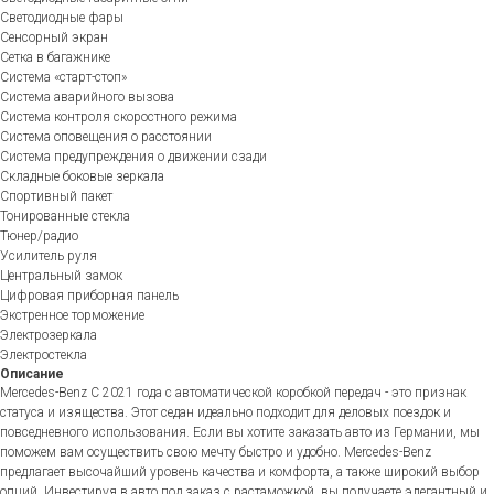
Светодиодные фары
Сенсорный экран
Сетка в багажнике
Система «старт-стоп»
Система аварийного вызова
Система контроля скоростного режима
Система оповещения о расстоянии
Система предупреждения о движении сзади
Складные боковые зеркала
Спортивный пакет
Тонированные стекла
Тюнер/радио
Усилитель руля
Центральный замок
Цифровая приборная панель
Экстренное торможение
Электрозеркала
Электростекла
Описание
Mercedes-Benz C 2021 года с автоматической коробкой передач - это признак
статуса и изящества. Этот седан идеально подходит для деловых поездок и
повседневного использования. Если вы хотите заказать авто из Германии, мы
поможем вам осуществить свою мечту быстро и удобно. Mercedes-Benz
предлагает высочайший уровень качества и комфорта, а также широкий выбор
опций. Инвестируя в авто под заказ с растаможкой, вы получаете элегантный и