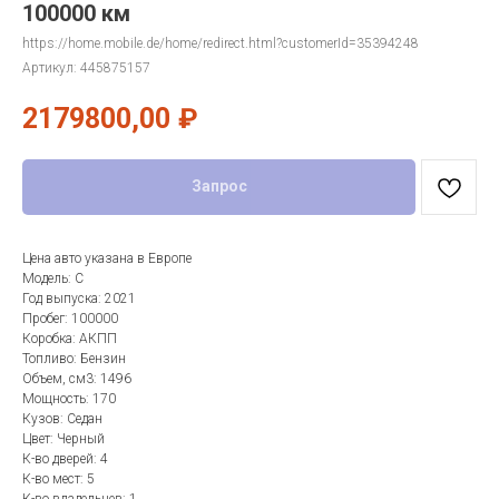
100000 км
https://home.mobile.de/home/redirect.html?customerId=35394248
Артикул:
445875157
2179800,00
₽
Запрос
Цена авто указана в Европе
Модель: C
Год выпуска: 2021
Пробег: 100000
Коробка: АКПП
Топливо: Бензин
Объем, см3: 1496
Мощность: 170
Кузов: Седан
Цвет: Черный
К-во дверей: 4
К-во мест: 5
К-во владельцев: 1