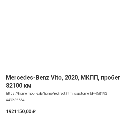
Mercedes-Benz Vito, 2020, МКПП, пробег
82100 км
https://home.mobile.de/home/redirect.html?customerId=458192
449232664
1921150,00
₽
Запрос