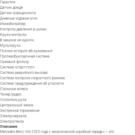
Гарантия
Датчик дождя
Датчик освещенности
Дневные ходовые огни
Иммобилайзер
Контроль давления в шинах
Круиз-контроль
В машине не курили
Мультируль
Полная история обслуживания
Противобуксовочная система
Сажевый фильтр
Система «старт-стоп»
Система аварийного вызова
Система контроля скоростного режима
Система предупреждения об усталости
Стальные колеса
Тюнер/радио
Усилитель руля
Центральный замок
Экстренное торможение
Электрозеркала
Электростекла
Описание
Mercedes-Benz Vito 2020 года с механической коробкой передач – это