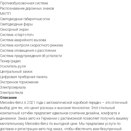
Противобуксовочная система
Распознавание дорожных знаков
МКПП
Светодиодные габаритные огни
Светодиодные фары
Сенсорный экран
Система «старт-стоп»
Система аварийного вызова
Система контроля скоростного режима
Система оповещения о расстоянии
Система предупреждения об усталости
Тюнер/радио
Усилитель руля
Центральный замок
Цифровая приборная панель
Экстренное торможение
Электрозеркала
Электростекла
Описание
Mercedes-Benz A 2021 года с автоматической коробкой передач – это отличный
выбор для тех, кто ценит роскошь и высокие технологии. Этот стильный
компактный хэтчбек предлагает идеальное сочетание дизайна, комфорта и
динамики. Заказ авто из Германии с растаможкой позволяет получить вашему
мечтательному Mercedes-Benz по выгодной цене. Мы предлагаем услуги по
доставке и регистрации авто под заказ, чтобы обеспечить вам безупречный