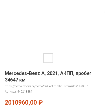
Mercedes-Benz A, 2021, АКПП, пробег
34647 км
https://home.mobile.de/home/redirect.html?customerId=1479851
Артикул:
445218381
2010960,00
₽