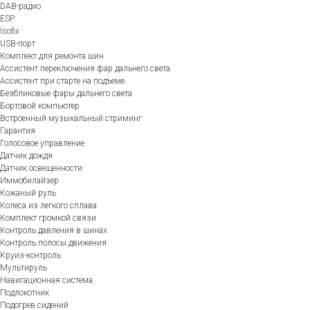
DAB-радио
ESP
Isofix
USB-порт
Комплект для ремонта шин
Ассистент переключения фар дальнего света
Ассистент при старте на подъеме
Безбликовые фары дальнего света
Бортовой компьютер
Встроенный музыкальный стриминг
Гарантия
Голосовое управление
Датчик дождя
Датчик освещенности
Иммобилайзер
Кожаный руль
Колеса из легкого сплава
Комплект громкой связи
Контроль давления в шинах
Контроль полосы движения
Круиз-контроль
Мультируль
Навигационная система
Подлокотник
Подогрев сидений