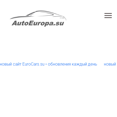
ый сайт EuroCars.su • обновления каждый день
новый сай