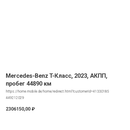
Mercedes-Benz T-Класс, 2023, АКПП,
пробег 44890 км
https://home.mobile.de/home/redirect.html?customerId=41330185
449212029
2306150,00
₽
Запрос