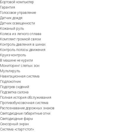
Бортовой компьютер
Гарантия
Голосовое управление
Датчик дождя
Датчик освещенности
Кожаный руль
Колеса из легкого сплава
Комплект громкой связи
Контроль давления в шинах
Контроль полосы движения
Круиз-контроль
В машине не курили
Мониторинг слепых зон
Мультируль
Навигационная система
Подлокотник
Подогрев сидений
Подсветка салона
Полная история обслуживания
Противобуксовочная система
Распознавание дорожных знаков
Светодиодные габаритные огни
Светодиодные фары
Сенсорный экран
Система «старт-стоп»