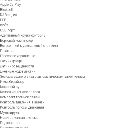
Apple CarPlay
Bluetooth
DAB-радио
ESP
Isofix
USB-порт
Адаптивный круиз-контроль
Бортовой компьютер
Встроенный музыкальный стриминг
Гарантия
Голосовое управление
Датчик дождя
Датчик освещенности
Дневные ходовые огни
Зеркало заднего вида с автоматическим затемнением
Иммобилайзер
Кожаный руль
Колеса из легкого сплава
Комплект громкой связи
Контроль давления в шинах
Контроль полосы движения
Мультируль
Навигационная система
Подлокотник
Подогрев сидений