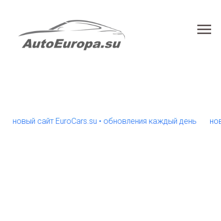
овый сайт EuroCars.su • обновления каждый день
новый с