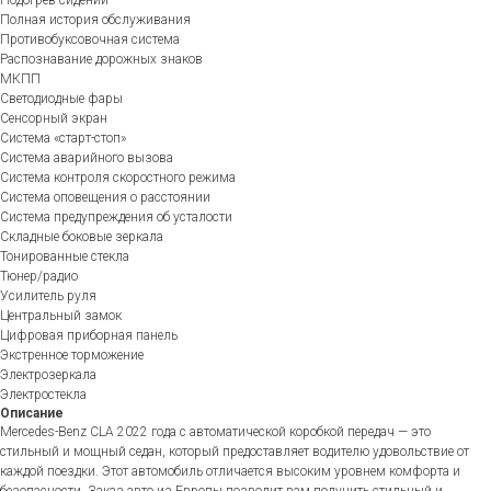
Полная история обслуживания
Противобуксовочная система
Распознавание дорожных знаков
МКПП
Светодиодные фары
Сенсорный экран
Система «старт-стоп»
Система аварийного вызова
Система контроля скоростного режима
Система оповещения о расстоянии
Система предупреждения об усталости
Складные боковые зеркала
Тонированные стекла
Тюнер/радио
Усилитель руля
Центральный замок
Цифровая приборная панель
Экстренное торможение
Электрозеркала
Электростекла
Описание
Mercedes-Benz CLA 2022 года с автоматической коробкой передач — это
стильный и мощный седан, который предоставляет водителю удовольствие от
каждой поездки. Этот автомобиль отличается высоким уровнем комфорта и
безопасности. Заказ авто из Европы позволит вам получить стильный и