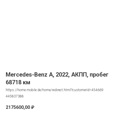
Mercedes-Benz A, 2022, АКПП, пробег
68718 км
https://home.mobile.de/home/redirect.html?customerId=454669
445807388
2175600,00
₽
Запрос