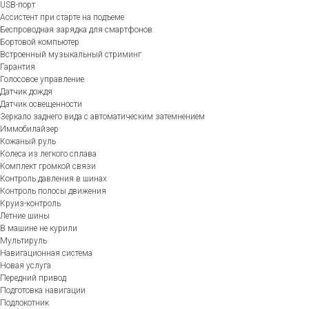
USB-порт
Ассистент при старте на подъеме
Беспроводная зарядка для смартфонов
Бортовой компьютер
Встроенный музыкальный стриминг
Гарантия
Голосовое управление
Датчик дождя
Датчик освещенности
Зеркало заднего вида с автоматическим затемнением
Иммобилайзер
Кожаный руль
Колеса из легкого сплава
Комплект громкой связи
Контроль давления в шинах
Контроль полосы движения
Круиз-контроль
Летние шины
В машине не курили
Мультируль
Навигационная система
Новая услуга
Передний привод
Подготовка навигации
Подлокотник