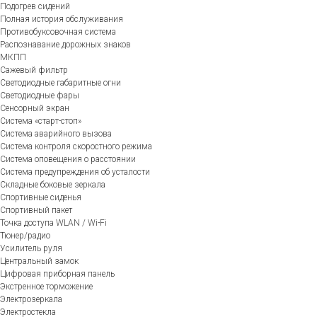
Подогрев сидений
Полная история обслуживания
Противобуксовочная система
Распознавание дорожных знаков
МКПП
Сажевый фильтр
Светодиодные габаритные огни
Светодиодные фары
Сенсорный экран
Система «старт-стоп»
Система аварийного вызова
Система контроля скоростного режима
Система оповещения о расстоянии
Система предупреждения об усталости
Складные боковые зеркала
Спортивные сиденья
Спортивный пакет
Точка доступа WLAN / Wi-Fi
Тюнер/радио
Усилитель руля
Центральный замок
Цифровая приборная панель
Экстренное торможение
Электрозеркала
Электростекла