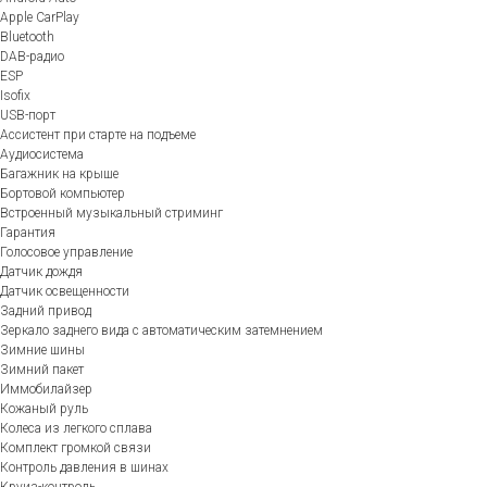
Apple CarPlay
Bluetooth
DAB-радио
ESP
Isofix
USB-порт
Ассистент при старте на подъеме
Аудиосистема
Багажник на крыше
Бортовой компьютер
Встроенный музыкальный стриминг
Гарантия
Голосовое управление
Датчик дождя
Датчик освещенности
Задний привод
Зеркало заднего вида с автоматическим затемнением
Зимние шины
Зимний пакет
Иммобилайзер
Кожаный руль
Колеса из легкого сплава
Комплект громкой связи
Контроль давления в шинах
Круиз-контроль