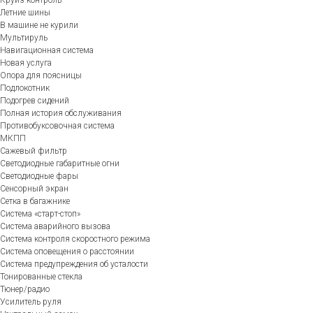
Летние шины
В машине не курили
Мультируль
Навигационная система
Новая услуга
Опора для поясницы
Подлокотник
Подогрев сидений
Полная история обслуживания
Противобуксовочная система
МКПП
Сажевый фильтр
Светодиодные габаритные огни
Светодиодные фары
Сенсорный экран
Сетка в багажнике
Система «старт-стоп»
Система аварийного вызова
Система контроля скоростного режима
Система оповещения о расстоянии
Система предупреждения об усталости
Тонированные стекла
Тюнер/радио
Усилитель руля