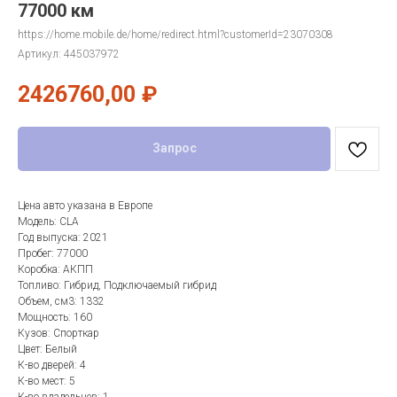
77000 км
https://home.mobile.de/home/redirect.html?customerId=23070308
Артикул:
445037972
2426760,00
₽
Запрос
Цена авто указана в Европе
Модель: CLA
Год выпуска: 2021
Пробег: 77000
Коробка: АКПП
Топливо: Гибрид, Подключаемый гибрид
Объем, см3: 1332
Мощность: 160
Кузов: Спорткар
Цвет: Белый
К-во дверей: 4
К-во мест: 5
К-во владельцев: 1