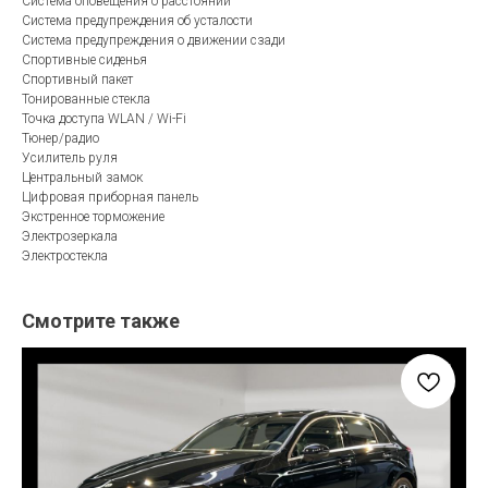
Система оповещения о расстоянии
Система предупреждения об усталости
Система предупреждения о движении сзади
Спортивные сиденья
Спортивный пакет
Тонированные стекла
Точка доступа WLAN / Wi-Fi
Тюнер/радио
Усилитель руля
Центральный замок
Цифровая приборная панель
Экстренное торможение
Электрозеркала
Электростекла
Смотрите также