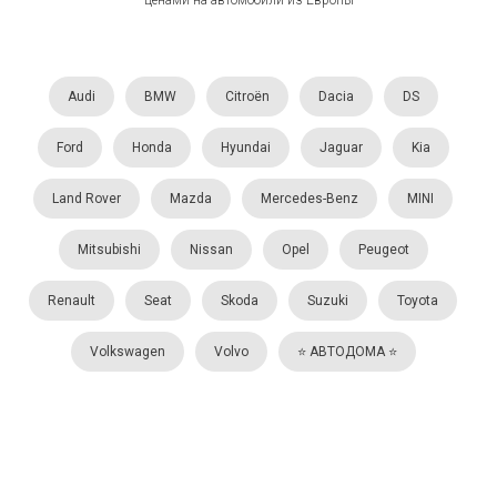
ценами на автомобили из Европы
Audi
BMW
Citroën
Dacia
DS
Ford
Honda
Hyundai
Jaguar
Kia
Land Rover
Mazda
Mercedes-Benz
MINI
Mitsubishi
Nissan
Opel
Peugeot
Renault
Seat
Skoda
Suzuki
Toyota
Volkswagen
Volvo
⭐️ АВТОДОМА ⭐️