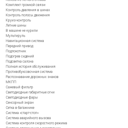
Комплект громкой связи
Контроль давления в шинах
Контроль полосы движения
Круиз-контроль
Летние шины
В машине не курили
Мультируль
Навигационная система
Передний привод
Подлокотник
Подогрев сидений
Подсветка салона
Полная история обслуживания
Противобуксовочная система
Распознавание дорожных знаков
МКПП
Сажевый фильтр
Светодиодные габаритные огни
Светодиодные фары
Сенсорный экран
Сетка в багажнике
Система «старт-стоп»
Система аварийного вызова
Система контроля скоростного режима