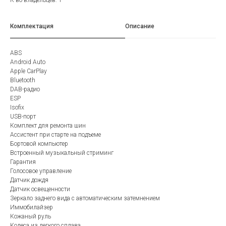
Комплектация
Описание
ABS
Android Auto
Apple CarPlay
Bluetooth
DAB-радио
ESP
Isofix
USB-порт
Комплект для ремонта шин
Ассистент при старте на подъеме
Бортовой компьютер
Встроенный музыкальный стриминг
Гарантия
Голосовое управление
Датчик дождя
Датчик освещенности
Зеркало заднего вида с автоматическим затемнением
Иммобилайзер
Кожаный руль
Колеса из легкого сплава