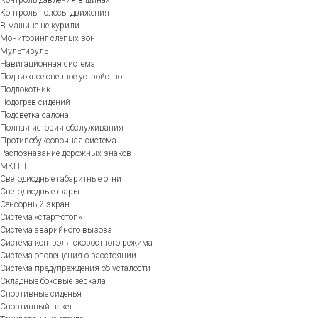
Контроль полосы движения
В машине не курили
Мониторинг слепых зон
Мультируль
Навигационная система
Подвижное сцепное устройство
Подлокотник
Подогрев сидений
Подсветка салона
Полная история обслуживания
Противобуксовочная система
Распознавание дорожных знаков
МКПП
Светодиодные габаритные огни
Светодиодные фары
Сенсорный экран
Система «старт-стоп»
Система аварийного вызова
Система контроля скоростного режима
Система оповещения о расстоянии
Система предупреждения об усталости
Складные боковые зеркала
Спортивные сиденья
Спортивный пакет