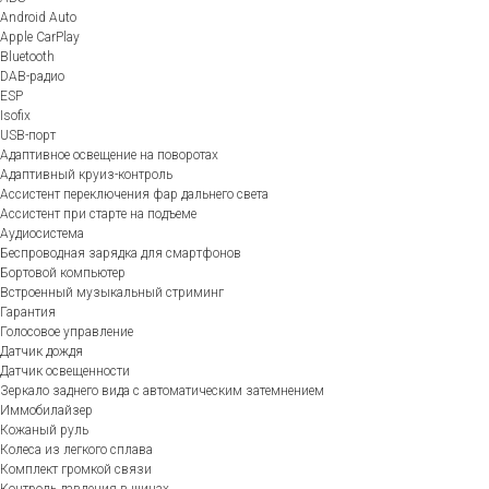
Android Auto
Apple CarPlay
Bluetooth
DAB-радио
ESP
Isofix
USB-порт
Адаптивное освещение на поворотах
Адаптивный круиз-контроль
Ассистент переключения фар дальнего света
Ассистент при старте на подъеме
Аудиосистема
Беспроводная зарядка для смартфонов
Бортовой компьютер
Встроенный музыкальный стриминг
Гарантия
Голосовое управление
Датчик дождя
Датчик освещенности
Зеркало заднего вида с автоматическим затемнением
Иммобилайзер
Кожаный руль
Колеса из легкого сплава
Комплект громкой связи
Контроль давления в шинах