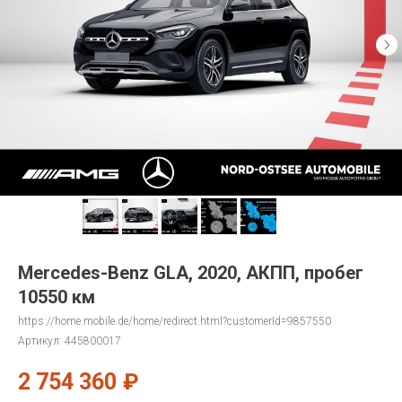
Mercedes-Benz GLA, 2020, АКПП, пробег
10550 км
https://home.mobile.de/home/redirect.html?customerId=9857550
Артикул:
445800017
2 754 360
₽