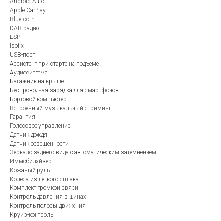
Android Auto
Apple CarPlay
Bluetooth
DAB-радио
ESP
Isofix
USB-порт
Ассистент при старте на подъеме
Аудиосистема
Багажник на крыше
Беспроводная зарядка для смартфонов
Бортовой компьютер
Встроенный музыкальный стриминг
Гарантия
Голосовое управление
Датчик дождя
Датчик освещенности
Зеркало заднего вида с автоматическим затемнением
Иммобилайзер
Кожаный руль
Колеса из легкого сплава
Комплект громкой связи
Контроль давления в шинах
Контроль полосы движения
Круиз-контроль