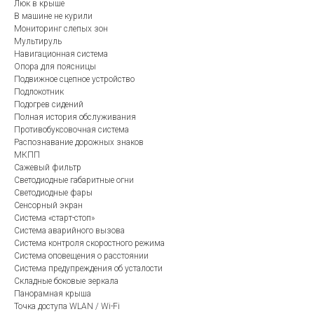
Люк в крыше
В машине не курили
Мониторинг слепых зон
Мультируль
Навигационная система
Опора для поясницы
Подвижное сцепное устройство
Подлокотник
Подогрев сидений
Полная история обслуживания
Противобуксовочная система
Распознавание дорожных знаков
МКПП
Сажевый фильтр
Светодиодные габаритные огни
Светодиодные фары
Сенсорный экран
Система «старт-стоп»
Система аварийного вызова
Система контроля скоростного режима
Система оповещения о расстоянии
Система предупреждения об усталости
Складные боковые зеркала
Панорамная крыша
Точка доступа WLAN / Wi-Fi