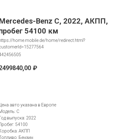
Mercedes-Benz C, 2022, АКПП,
пробег 54100 км
https://home.mobile.de/home/redirect.html?
customerId=15277564
442456505
2499840,00
₽
Запрос
Цена авто указана в Европе
Модель: C
Год выпуска: 2022
Пробег: 54100
Коробка: АКПП
Топливо: Бензин