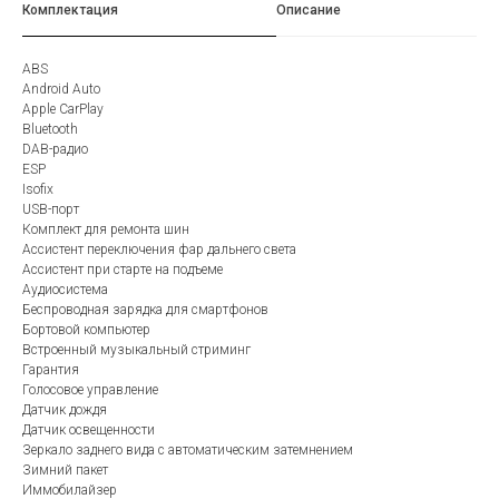
Комплектация
Описание
ABS
Android Auto
Apple CarPlay
Bluetooth
DAB-радио
ESP
Isofix
USB-порт
Комплект для ремонта шин
Ассистент переключения фар дальнего света
Ассистент при старте на подъеме
Аудиосистема
Беспроводная зарядка для смартфонов
Бортовой компьютер
Встроенный музыкальный стриминг
Гарантия
Голосовое управление
Датчик дождя
Датчик освещенности
Зеркало заднего вида с автоматическим затемнением
Зимний пакет
Иммобилайзер