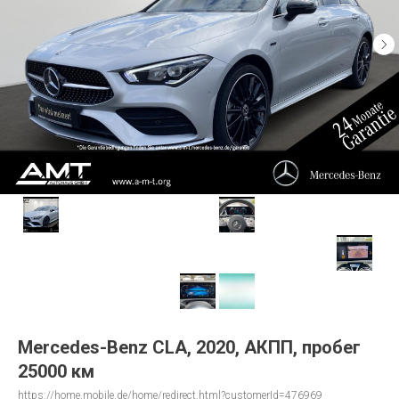
Mercedes-Benz CLA, 2020, АКПП, пробег
25000 км
https://home.mobile.de/home/redirect.html?customerId=476969