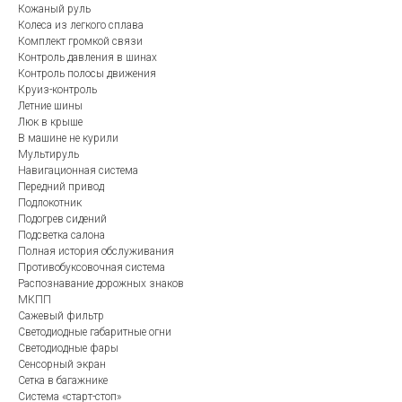
Кожаный руль
Колеса из легкого сплава
Комплект громкой связи
Контроль давления в шинах
Контроль полосы движения
Круиз-контроль
Летние шины
Люк в крыше
В машине не курили
Мультируль
Навигационная система
Передний привод
Подлокотник
Подогрев сидений
Подсветка салона
Полная история обслуживания
Противобуксовочная система
Распознавание дорожных знаков
МКПП
Сажевый фильтр
Светодиодные габаритные огни
Светодиодные фары
Сенсорный экран
Сетка в багажнике
Система «старт-стоп»