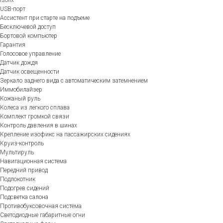
USB-порт
Ассистент при старте на подъеме
Бесключевой доступ
Бортовой компьютер
Гарантия
Голосовое управление
Датчик дождя
Датчик освещенности
Зеркало заднего вида с автоматическим затемнением
Иммобилайзер
Кожаный руль
Колеса из легкого сплава
Комплект громкой связи
Контроль давления в шинах
Крепление изофикс на пассажирских сидениях
Круиз-контроль
Мультируль
Навигационная система
Передний привод
Подлокотник
Подогрев сидений
Подсветка салона
Противобуксовочная система
Светодиодные габаритные огни