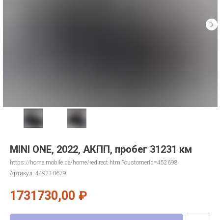
MINI ONE, 2022, АКПП, пробег 31231 км
https://home.mobile.de/home/redirect.html?customerId=452698
Артикул:
449210679
1731730,00
₽