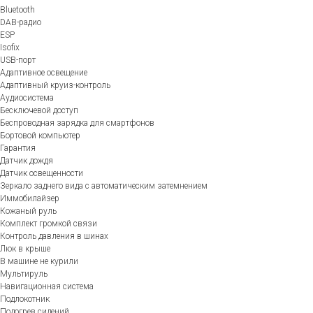
Bluetooth
DAB-радио
ESP
Isofix
USB-порт
Адаптивное освещение
Адаптивный круиз-контроль
Аудиосистема
Бесключевой доступ
Беспроводная зарядка для смартфонов
Бортовой компьютер
Гарантия
Датчик дождя
Датчик освещенности
Зеркало заднего вида с автоматическим затемнением
Иммобилайзер
Кожаный руль
Комплект громкой связи
Контроль давления в шинах
Люк в крыше
В машине не курили
Мультируль
Навигационная система
Подлокотник
Подогрев сидений