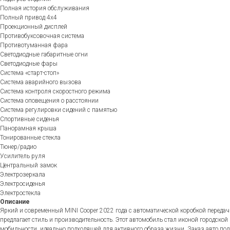
Полная история обслуживания
Полный привод 4х4
Проекционный дисплей
Противобуксовочная система
Противотуманная фара
Светодиодные габаритные огни
Светодиодные фары
Система «старт-стоп»
Система аварийного вызова
Система контроля скоростного режима
Система оповещения о расстоянии
Система регулировки сидений с памятью
Спортивные сиденья
Панорамная крыша
Тонированные стекла
Тюнер/радио
Усилитель руля
Центральный замок
Электрозеркала
Электросиденья
Электростекла
Описание
Яркий и современный MINI Cooper 2022 года с автоматической коробкой передач
предлагает стиль и производительность. Этот автомобиль стал иконой городской
мобильности, идеально подходящей для активного образа жизни. Заказ авто под