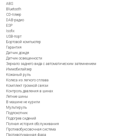
ABS
Bluetooth
CD-плеер
DAB-радио
ESP
Isofix
USB-порт
Бортовой компьютер
Гарантия
Датчик дождя
Датчик освещенности
Зеркало заднего вида с автоматическим затемнением
Иммобилайзер
Кожаный руль
Колеса из легкого сплава
Комплект громкой связи
Контроль давления в шинах
Летние шины
В машине не курили
Мультируль
Подлокотник
Подогрев сидений
Полная история обслуживания
Противобуксовочная система
Противотуманная фара