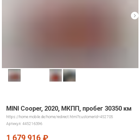
MINI Cooper, 2020, МКПП, пробег 30350 км
https://home.mobile.de/home/redirect.html?customerId=452705
Артикул:
445216396
1 679 916
₽