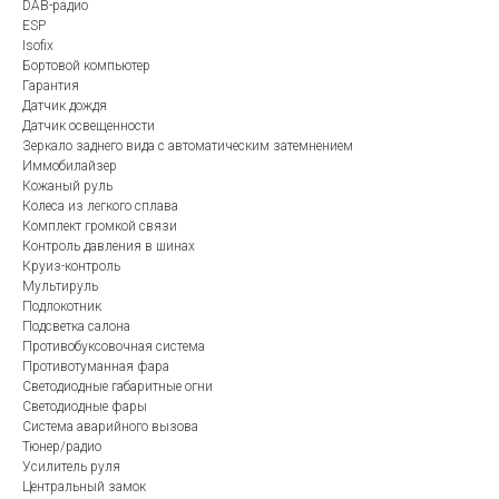
DAB-радио
ESP
Isofix
Бортовой компьютер
Гарантия
Датчик дождя
Датчик освещенности
Зеркало заднего вида с автоматическим затемнением
Иммобилайзер
Кожаный руль
Колеса из легкого сплава
Комплект громкой связи
Контроль давления в шинах
Круиз-контроль
Мультируль
Подлокотник
Подсветка салона
Противобуксовочная система
Противотуманная фара
Светодиодные габаритные огни
Светодиодные фары
Система аварийного вызова
Тюнер/радио
Усилитель руля
Центральный замок