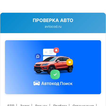
ПРОВЕРКА АВТО
avtocod.ru
ДТП
|
Залог
|
Розыск
|
Пробеги
|
Ограничения
|