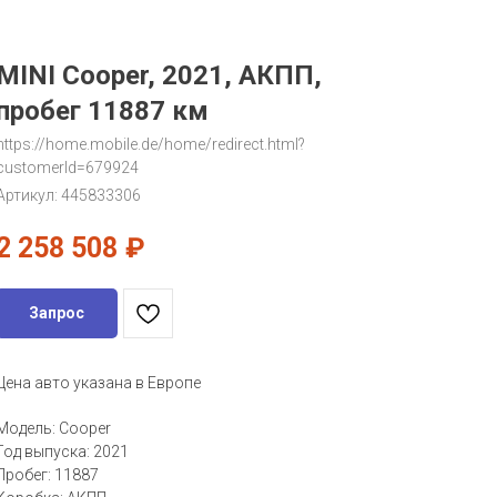
MINI Cooper, 2021, АКПП,
пробег 11887 км
https://home.mobile.de/home/redirect.html?
customerId=679924
Артикул:
445833306
2 258 508
₽
Запрос
Цена авто указана в Европе
Модель: Cooper
Год выпуска: 2021
Пробег: 11887