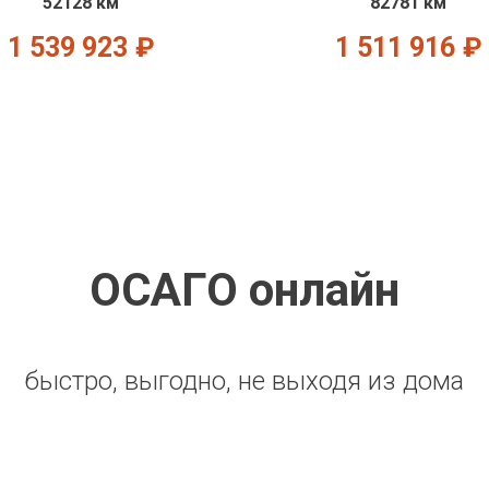
52128 км
82781 км
1 539 923
₽
1 511 916
₽
ОСАГО онлайн
быстро, выгодно, не выходя из дома