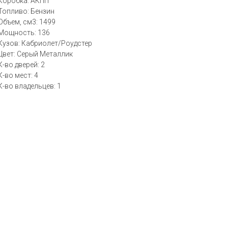
Коробка: АКПП
Топливо: Бензин
Объем, см3: 1499
Мощность: 136
Кузов: Кабриолет/Роудстер
Цвет: Серый Металлик
К-во дверей: 2
К-во мест: 4
К-во владельцев: 1