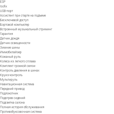
ESP
Isofix
USB-порт
Ассистент при старте на подъеме
Бесключевой доступ
Бортовой компьютер
Встроенный музыкальный стриминг
Гарантия
Датчик дождя
Датчик освещенности
Зимние шины
Иммобилайзер
Кожаный руль
Колеса из легкого сплава
Комплект громкой связи
Контроль давления в шинах
Круиз-контроль
Мультируль
Навигационная система
Передний привод
Подлокотник
Подогрев сидений
Подсветка салона
Полная история обслуживания
Противобуксовочная система