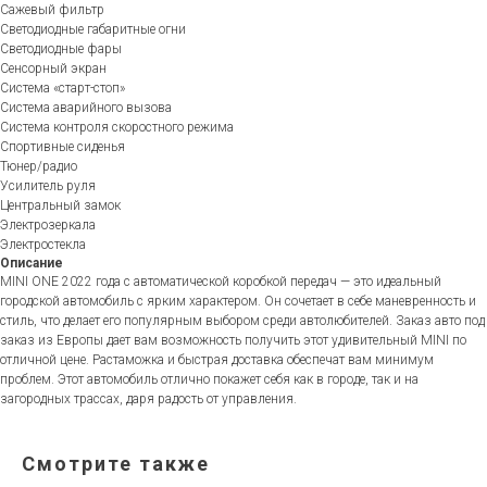
Сажевый фильтр
Светодиодные габаритные огни
Светодиодные фары
Сенсорный экран
Система «старт-стоп»
Система аварийного вызова
Система контроля скоростного режима
Спортивные сиденья
Тюнер/радио
Усилитель руля
Центральный замок
Электрозеркала
Электростекла
Описание
MINI ONE 2022 года с автоматической коробкой передач — это идеальный
городской автомобиль с ярким характером. Он сочетает в себе маневренность и
стиль, что делает его популярным выбором среди автолюбителей. Заказ авто под
заказ из Европы дает вам возможность получить этот удивительный MINI по
отличной цене. Растаможка и быстрая доставка обеспечат вам минимум
проблем. Этот автомобиль отлично покажет себя как в городе, так и на
загородных трассах, даря радость от управления.
Смотрите также