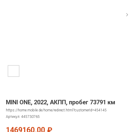
MINI ONE, 2022, АКПП, пробег 73791 км
https://home.mobile.de/home/redirect.html?customerId=454145
Артикул:
445730765
1469160,00
₽