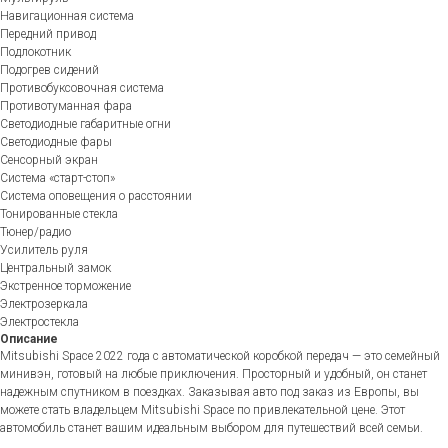
Навигационная система
Передний привод
Подлокотник
Подогрев сидений
Противобуксовочная система
Противотуманная фара
Светодиодные габаритные огни
Светодиодные фары
Сенсорный экран
Система «старт-стоп»
Система оповещения о расстоянии
Тонированные стекла
Тюнер/радио
Усилитель руля
Центральный замок
Экстренное торможение
Электрозеркала
Электростекла
Описание
Mitsubishi Space 2022 года с автоматической коробкой передач — это семейный
минивэн, готовый на любые приключения. Просторный и удобный, он станет
надежным спутником в поездках. Заказывая авто под заказ из Европы, вы
можете стать владельцем Mitsubishi Space по привлекательной цене. Этот
автомобиль станет вашим идеальным выбором для путешествий всей семьи.