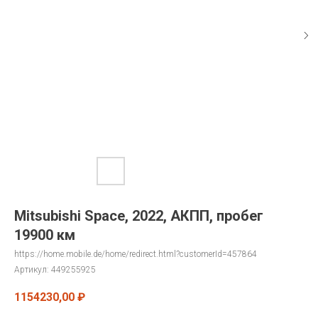
Mitsubishi Space, 2022, АКПП, пробег
19900 км
https://home.mobile.de/home/redirect.html?customerId=457864
Артикул:
449255925
1154230,00
₽