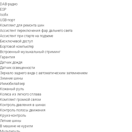
DAB-радио
ESP
Isofix
USB-порт
Комплект для ремонта шин
Ассистент переключения фар дальнего света
Ассистент при старте на подъеме
Бесключевой доступ
Бортовой компьютер
Встроенный музыкальный стриминг
Гарантия
Датчик дождя
Датчик освещенности
Зеркало заднего вида с автоматическим затемнением
Зимние шины
Иммобилайзер
Кожаный руль
Колеса из легкого сплава
Комплект громкой связи
Контроль давления в шинах
Контроль полосы движения
Круиз-контроль
Летние шины
В машине не курили
Мультируль