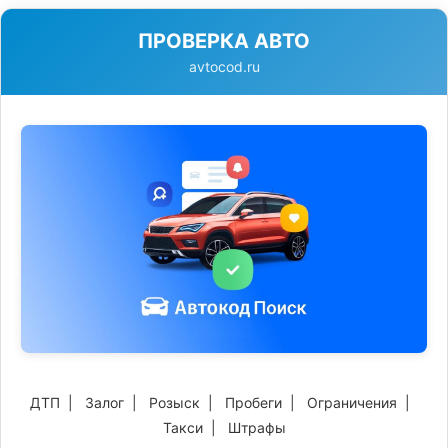
ПРОВЕРКА АВТО
avtocod.ru
ДТП
|
Залог
|
Розыск
|
Пробеги
|
Ограничения
|
Такси
|
Штрафы