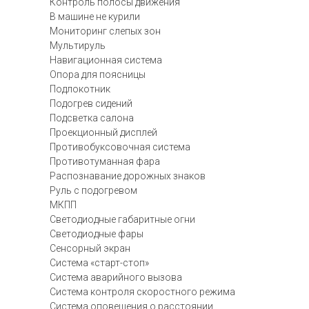
Контроль полосы движения
В машине не курили
Мониторинг слепых зон
Мультируль
Навигационная система
Опора для поясницы
Подлокотник
Подогрев сидений
Подсветка салона
Проекционный дисплей
Противобуксовочная система
Противотуманная фара
Распознавание дорожных знаков
Руль с подогревом
МКПП
Светодиодные габаритные огни
Светодиодные фары
Сенсорный экран
Система «старт-стоп»
Система аварийного вызова
Система контроля скоростного режима
Система оповещения о расстоянии