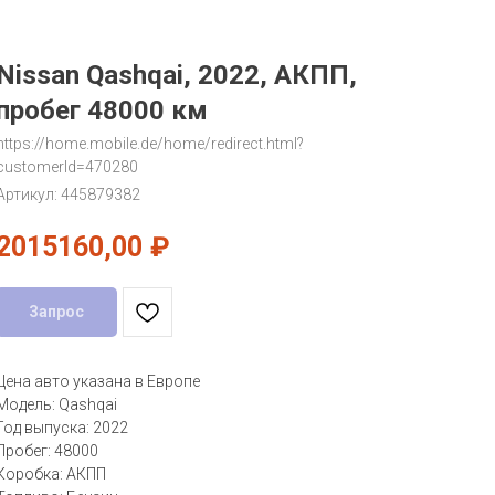
Nissan Qashqai, 2022, АКПП,
пробег 48000 км
https://home.mobile.de/home/redirect.html?
customerId=470280
Артикул:
445879382
2015160,00
₽
Запрос
Цена авто указана в Европе
Модель: Qashqai
Год выпуска: 2022
Пробег: 48000
Коробка: АКПП