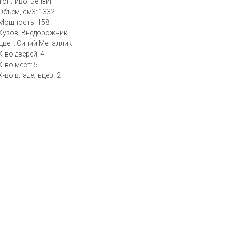
Топливо: Бензин
Объем, см3: 1332
Мощность: 158
Кузов: Внедорожник
Цвет: Синий Металлик
К-во дверей: 4
К-во мест: 5
К-во владельцев: 2