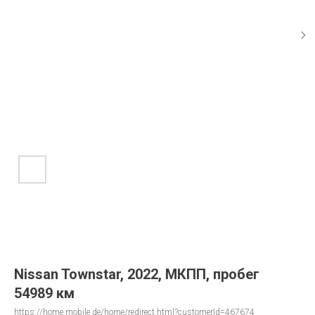
Nissan Townstar, 2022, МКПП, пробег
54989 км
https://home.mobile.de/home/redirect.html?customerId=467674