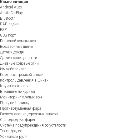
Комплектация
Android Auto
Apple CarPlay
Bluetooth
DAB-радио
ESP
USB-порт
Бортовой компьютер
Всесезонные шины
Датчик дождя
Датчик освещенности
Дневные ходовые огни
Иммобилайзер
Комплект громкой связи
Контроль давления в шинах
Круиз-контроль
В машине не курили
Мониторинг слепых зон
Передний привод
Противотуманная фара
Распознавание дорожных знаков
Светодиодные фары
Система предупреждения об усталости
Тюнер/радио
Усилитель руля