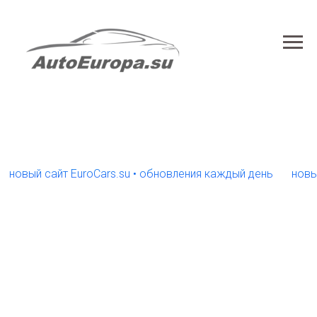
ый сайт EuroCars.su • обновления каждый день
новый сай