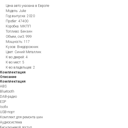
Цена авто указана в Европе
Модель: Juke
Год выпуска: 2020
Пробег: 47400
Коробка: МКПП
Топливо: Бензин
Объем, см3: 999
Мощность: 117
Кузов: Внедорожник
Цвет: Синий Металлик
К-во дверей: 4
К-во мест: 5
К-во владельцев: 2
Комплектация
Описание
Комплектация
ABS
Bluetooth
DAB-радио
ESP
Isofix
USB-порт
Комплект для ремонта шин
Аудиосистема
Бесключевой доступ