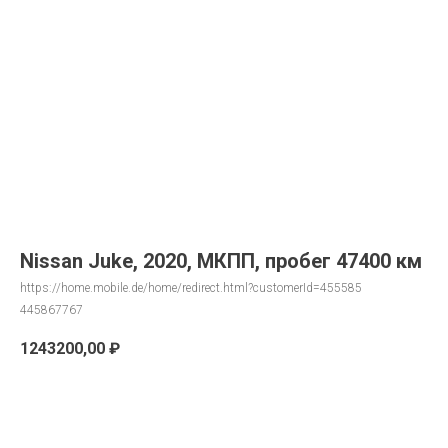
Nissan Juke, 2020, МКПП, пробег 47400 км
https://home.mobile.de/home/redirect.html?customerId=455585
445867767
1243200,00
₽
Запрос