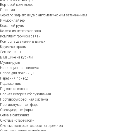
Бортовой компьютер
Гарантия
Зеркало заднего вида с автоматическим затемнением
Иммобилайзер
Кожаный руль
Колеса из легкого сплава
Комплект громкой связи
Контроль давления в шинах
Круиз-контроль
Летние шины
В машине не курили
Мультируль
Навигационная система
Опора для поясницы
Передний привод
Подлокотник
Подсветка салона
Полная история обслуживания
Противобуксовочная система
Противотуманная фара
Светодиодные фары
Сетка в багажнике
Система «старт-стоп»
Система контроля скоростного режима