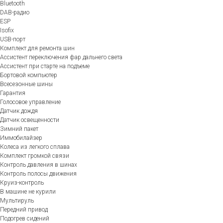
Bluetooth
DAB-радио
ESP
Isofix
USB-порт
Комплект для ремонта шин
Ассистент переключения фар дальнего света
Ассистент при старте на подъеме
Бортовой компьютер
Всесезонные шины
Гарантия
Голосовое управление
Датчик дождя
Датчик освещенности
Зимний пакет
Иммобилайзер
Колеса из легкого сплава
Комплект громкой связи
Контроль давления в шинах
Контроль полосы движения
Круиз-контроль
В машине не курили
Мультируль
Передний привод
Подогрев сидений