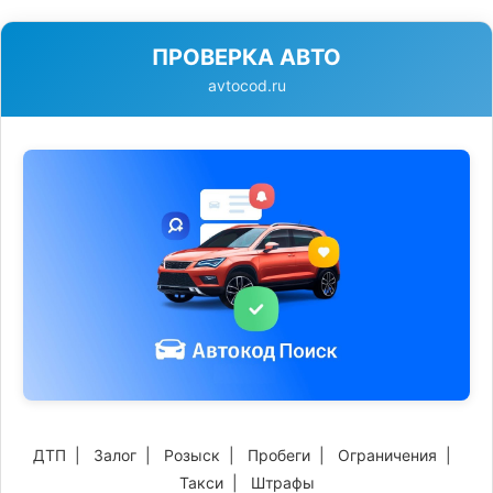
ПРОВЕРКА АВТО
avtocod.ru
ДТП
|
Залог
|
Розыск
|
Пробеги
|
Ограничения
|
Такси
|
Штрафы