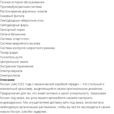
Полная история обслуживания
Противобуксовочная система
Распознавание дорожных знаков
Сажевый фильтр
Светодиодные габаритные огни
Светодиодные фары
Сенсорный экран
Сетка в багажнике
Система «старт-стоп»
Система аварийного вызова
Система контроля скоростного режима
Тюнер/радио
Усилитель руля
Центральный замок
Экстренное торможение
Электрозеркала
Электростекла
Описание
Nissan Juke 2022 года с механической коробкой передач – это стильный и
компактный кроссовер, выделяющийся своим оригинальным дизайном.
Предназначен для тех, кто живет активно и ценит уникальность. Заказывая
Nissan под заказ, вы роль вашего автомобиля сможете настроить
индивидуально. Мы осуществляем доставку авто под заказ, включая всю
необходимую организацию растаможки, чтобы вы могли наслаждаться своим
новым Nissan Juke без задержек.