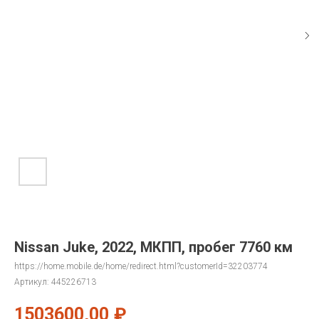
Nissan Juke, 2022, МКПП, пробег 7760 км
https://home.mobile.de/home/redirect.html?customerId=32203774
Артикул:
445226713
1503600,00
₽