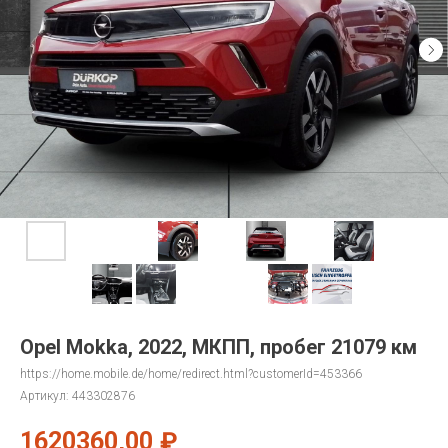
Opel Mokka, 2022, МКПП, пробег 21079 км
https://home.mobile.de/home/redirect.html?customerId=453366
Артикул:
443302876
1620360,00
₽