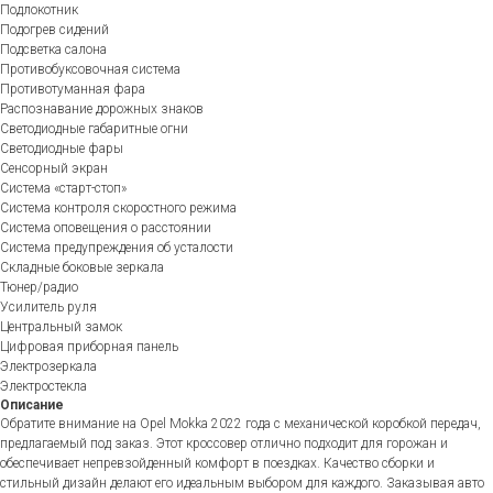
Подлокотник
Подогрев сидений
Подсветка салона
Противобуксовочная система
Противотуманная фара
Распознавание дорожных знаков
Светодиодные габаритные огни
Светодиодные фары
Сенсорный экран
Система «старт-стоп»
Система контроля скоростного режима
Система оповещения о расстоянии
Система предупреждения об усталости
Складные боковые зеркала
Тюнер/радио
Усилитель руля
Центральный замок
Цифровая приборная панель
Электрозеркала
Электростекла
Описание
Обратите внимание на Opel Mokka 2022 года с механической коробкой передач,
предлагаемый под заказ. Этот кроссовер отлично подходит для горожан и
обеспечивает непревзойденный комфорт в поездках. Качество сборки и
стильный дизайн делают его идеальным выбором для каждого. Заказывая авто