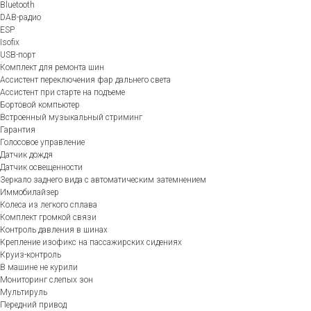
Bluetooth
DAB-радио
ESP
Isofix
USB-порт
Комплект для ремонта шин
Ассистент переключения фар дальнего света
Ассистент при старте на подъеме
Бортовой компьютер
Встроенный музыкальный стриминг
Гарантия
Голосовое управление
Датчик дождя
Датчик освещенности
Зеркало заднего вида с автоматическим затемнением
Иммобилайзер
Колеса из легкого сплава
Комплект громкой связи
Контроль давления в шинах
Крепление изофикс на пассажирских сидениях
Круиз-контроль
В машине не курили
Мониторинг слепых зон
Мультируль
Передний привод