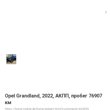
Opel Grandland, 2022, АКПП, пробег 76907
км
https://home.mobile.de/home/redirect.html?customerId=463959