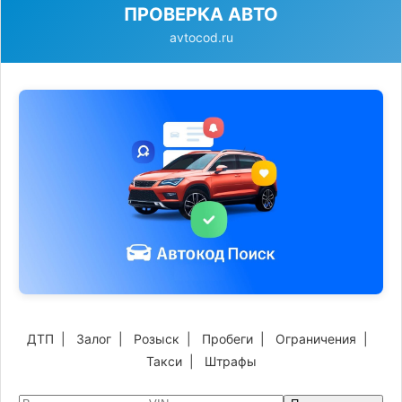
ПРОВЕРКА АВТО
avtocod.ru
ДТП
|
Залог
|
Розыск
|
Пробеги
|
Ограничения
|
Такси
|
Штрафы