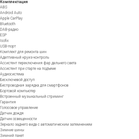
Комплектация
ABS
Android Auto
Apple CarPlay
Bluetooth
DAB-радио
ESP
Isofix
USB-порт
Комплект для ремонта шин
Адаптивный круиз-контроль
Ассистент переключения фар дальнего света
Ассистент при старте на подъеме
Аудиосистема
Бесключевой доступ
Беспроводная зарядка для смартфонов
Бортовой компьютер
Встроенный музыкальный стриминг
Гарантия
Голосовое управление
Датчик дождя
Датчик освещенности
Зеркало заднего вида с автоматическим затемнением
Зимние шины
Зимний пакет