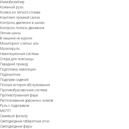
Иммобилайзер
Кожаный руль
Колеса из легкого сплава
Комплект громкой связи
Контроль давления в шинах
Контроль полосы движения
Летние шины
В машине не курили
Мониторинг слепых зон
Мультируль
Навигационная система
Опора для поясницы
Передний привод
Подготовка навигации
Подлокотник
Подогрев сидений
Полная история обслуживания
Противобуксовочная система
Противотуманная фара
Распознавание дорожных знаков
Руль с подогревом
МКПП
Сажевый фильтр
Светодиодные габаритные огни
Светодиодные фары